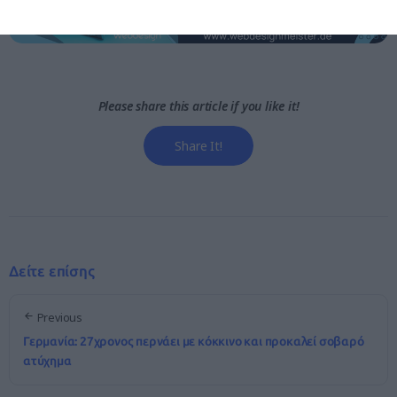
Please share this article if you like it!
Share It!
Δείτε επίσης
Previous
Γερμανία: 27χρονος περνάει με κόκκινο και προκαλεί σοβαρό
ατύχημα