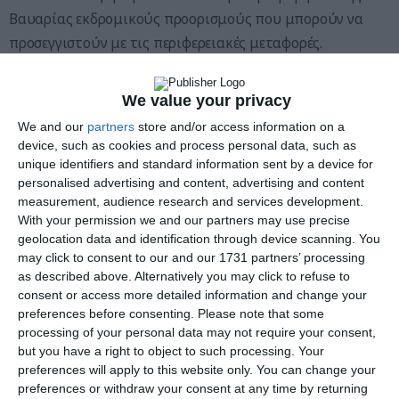
Βαυαρίας εκδρομικούς προορισμούς που μπορούν να
προσεγγιστούν με τις περιφερειακές μεταφορές.
Σύμφωνα με το DB Navigator, η διάρκεια των διαδρομών
We value your privacy
ποικίλλει ανάλογα με τη σύνδεση.
We and our
partners
store and/or access information on a
device, such as cookies and process personal data, such as
Ταξίδι στην Άνω Βαυαρία
unique identifiers and standard information sent by a device for
personalised advertising and content, advertising and content
Κάστρο Burghausen
: Κοντά στα αυστριακά σύνορα
measurement, audience research and services development.
βρίσκεται ένα από τα σημαντικότερα κάστρα της
With your permission we and our partners may use precise
Βαυαρίας.
geolocation data and identification through device scanning. You
may click to consent to our and our 1731 partners’ processing
Το κάστρο Burghausen στην περιοχή Altötting εκτείνεται
as described above. Alternatively you may click to refuse to
consent or access more detailed information and change your
πάνω από 1000 μέτρα ψηλά πάνω από την πόλη, τον
preferences before consenting.
Please note that some
ποταμό Salzach και τη λίμνη Wöhrsee.
processing of your personal data may not require your consent,
but you have a right to object to such processing. Your
Αυτό το καθιστά ένα από τα μακρύτερα κάστρα στον
preferences will apply to this website only. You can change your
preferences or withdraw your consent at any time by returning
κόσμο.