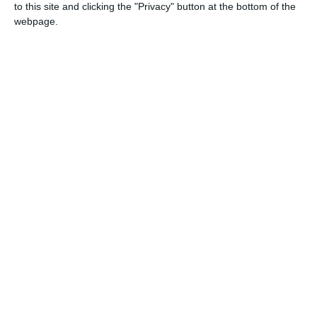
to this site and clicking the "Privacy" button at the bottom of the
webpage.
Το κάστρο στεγάζει, μεταξύ άλλων, το κρατικό μουσείο
κάστρου και ένα ιδιωτικό μουσείο βασανιστηρίων. Το
ιστορικό αξιοθέατο είναι προσβάσιμο σε περίπου δύο
ώρες από το Μόναχο με εισιτήριο της Γερμανίας.
Από το σιδηροδρομικό σταθμό Burghausen είναι περίπου
μισή ώρα με τα πόδια μέχρι το κάστρο. Μια εκδρομική
συμβουλή για τους λάτρεις της ιστορίας και της
μεσαιωνικής ζωής.
Ταξίδι στη Κάτω Βαυαρία
Μοναστήρι Weltenburg και διάβαση του Δούναβη
: Γύρω
στο 600, οι δύο κολομβιανοί περιπλανώμενοι μοναχοί
Ευστάθιος και Αγκίλος ίδρυσαν το μοναστήρι Weltenburg,
όπου σήμερα ζουν Βενεδικτίνοι μοναχοί. Είναι το
παλαιότερο μοναστήρι στη Βαυαρία.