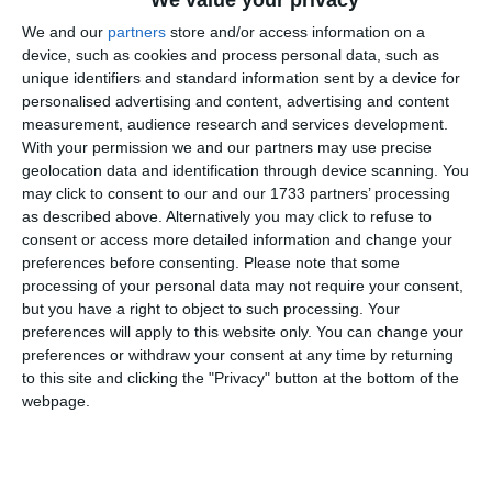
We value your privacy
Η ασφάλιση αστικής ευθύνης είναι ένα από τα
We and our
partners
store and/or access information on a
device, such as cookies and process personal data, such as
σημαντικότερα είδη ασφάλισης που πρέπει να έχουν όλοι,
unique identifiers and standard information sent by a device for
σύμφωνα με τη Γερμανική Ένωση Ασφαλιστικών
personalised advertising and content, advertising and content
Εταιρειών και τα συμβουλευτικά κέντρα καταναλωτών.
measurement, audience research and services development.
With your permission we and our partners may use precise
Ωστόσο, είναι προαιρετική και όχι υποχρεωτική.
geolocation data and identification through device scanning. You
may click to consent to our and our 1733 partners’ processing
as described above. Alternatively you may click to refuse to
Σύμφωνα με τον νόμο, ο καθένας ευθύνεται απεριόριστα
consent or access more detailed information and change your
για όλες τις ζημίες που προκαλούνται υπαίτια σε άλλο
preferences before consenting.
Please note that some
πρόσωπο, περιουσία ή αντικείμενα.
processing of your personal data may not require your consent,
but you have a right to object to such processing. Your
preferences will apply to this website only. You can change your
Με την ασφάλιση οικογενειακής ευθύνης ασφαλίζονται
preferences or withdraw your consent at any time by returning
επίσης οι σύζυγοι και τα παιδιά.
to this site and clicking the "Privacy" button at the bottom of the
webpage.
Ένας από τους συντρόφους είναι πάντα επίσημα ο
ασφαλισμένος και το όνομά του εμφανίζεται στο
συμβόλαιο.