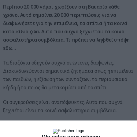
Περίπου 20.000 γάμοι χωρίζουν στη Βαυαρία κάθε
χρόνο. Αυτό σημαίνει 20.000 περιπτώσεις για να
διαφωνήσετε για την επιμέλεια, τα σπίτια ή τα κοινά
κατοικίδια ζώα. Αυτό που συχνά ξεχνιέται: τα κοινά
ασφαλιστήρια συμβόλαια. Τι πρέπει να ληφθεί υπόψη
εδώ…
Τα διαζύγια οδηγούν συχνά σε έντονες διαφωνίες.
Διακινδυνεύονται σημαντικά ζητήματα όπως η επιμέλεια
των παιδιών, η εξίσωση των συντάξεων, τα περιουσιακά
κέρδη ή το ποιος θα μετακομίσει από το σπίτι.
Οι συγκρούσεις είναι αναπόφευκτες. Αυτό που συχνά
ξεχνιέται είναι τα κοινά ασφαλιστήρια συμβόλαια.
Ασφάλιση αστικής ευθύνης σε περίπτωση
διαζυγίου