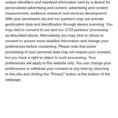
unique identifiers and standard information sent by a device for
κάρτα στη δουλειά τους για να φροντίσουν τα παιδιά
personalised advertising and content, advertising and content
τους και παράλληλα να εξακολουθήσουν να διεκδικούν
measurement, audience research and services development.
τους κανονικούς μισθούς τους στην περίπτωση αυτή;
With your permission we and our partners may use precise
geolocation data and identification through device scanning. You
may click to consent to our and our 1733 partners’ processing
Σας αναλύουμε τι πρέπει να γνωρίζετε.
as described above. Alternatively you may click to refuse to
consent or access more detailed information and change your
Δεν είναι δυνατή η εργασία μου λόγω της φροντίδας
preferences before consenting.
Please note that some
του παιδιού μου κατά τη διάρκεια της απεργίας του Kita.
processing of your personal data may not require your consent,
Εξακολουθώ να πληρώνομαι;
but you have a right to object to such processing. Your
preferences will apply to this website only. You can change your
Οι γονείς έχουν δικαίωμα συνέχισης της καταβολής του
preferences or withdraw your consent at any time by returning
μισθού μόνο εάν η απεργία ανακοινώθηκε τελευταία
to this site and clicking the "Privacy" button at the bottom of the
στιγμή, σύμφωνα με το άρθρο 616 του γερμανικού
webpage.
Αστικού Κώδικα.
“Σύντομη προειδοποίηση” σημαίνει συνήθως ότι η
ανακοίνωση έγινε εντός 24 ωρών πριν από το κλείσιμο του
Kita ή, σε περίπτωση απεργίας τη Δευτέρα, κατά τη