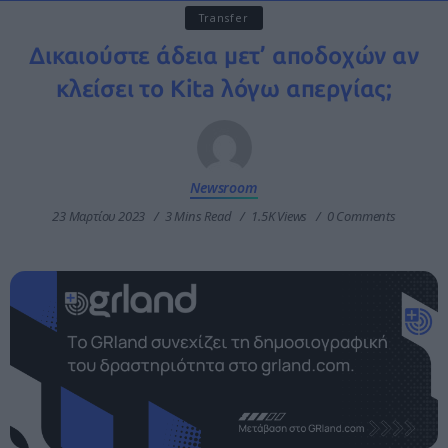
Transfer
Δικαιούστε άδεια μετ’ αποδοχών αν
κλείσει το Kita λόγω απεργίας;
Newsroom
23 Μαρτίου 2023
3 Mins Read
1.5K Views
0 Comments