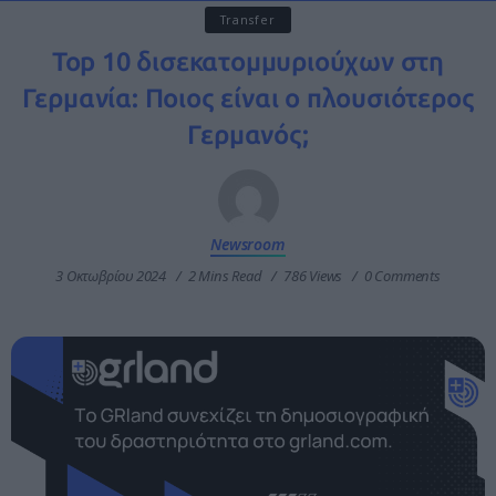
Transfer
Top 10 δισεκατομμυριούχων στη
Γερμανία: Ποιος είναι ο πλουσιότερος
Γερμανός;
Newsroom
3 Οκτωβρίου 2024
2 Mins Read
786 Views
0 Comments