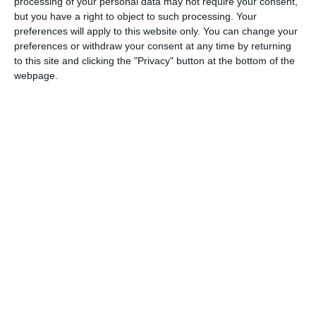
processing of your personal data may not require your consent,
Σύμφωνα με τον υπολογισμό αυτό, ο Schwarz αύξησε την
but you have a right to object to such processing. Your
περιουσία του κατά περισσότερα από τέσσερα
preferences will apply to this website only. You can change your
preferences or withdraw your consent at any time by returning
δισεκατομμύρια ευρώ πέρυσι.
to this site and clicking the "Privacy" button at the bottom of the
webpage.
Ο επενδυτής της HSV πέμπτος πλουσιότερος
Γερμανός
Η οικογένεια Klatten-Quandt, με επίκεντρο τους
κληρονόμους της BMW Susanne Klatten και Stefan
Quandt, ακολουθεί στη δεύτερη θέση.
Αν και η οικογένεια έχασε περισσότερα από έξι
δισεκατομμύρια ευρώ πέρυσι – κυρίως λόγω της
αποδυνάμωσης των μετοχών της BMW – η περιουσία της
εξακολουθεί να ανέρχεται σε 34,4 δισεκατομμύρια ευρώ.
Κατάταξη | Όνομα | Περιουσιακά στοιχεία (σε
δισεκατομμύρια ευρώ)