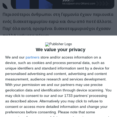
Περισσότεροι άνθρωποι στη Γερμανία έχουν περιουσία
ενός δισεκατομμυρίου ευρώ και άνω από ποτέ άλλοτε.
Παρ’ όλα αυτά, ορισμένοι δισεκατομμυριούχοι έχασαν
πολλά χρήματα πέρυσι.
Η Γερμανία έχει περισσότερους δισεκατομμυριούχους
We value your privacy
από ποτέ – 249 συνολικά.
We and our
partners
store and/or access information on a
device, such as cookies and process personal data, such as
Αυτό είναι το αποτέλεσμα μιας ανάλυσης του «Manager
unique identifiers and standard information sent by a device for
personalised advertising and content, advertising and content
Magazin». Το προηγούμενο έτος ο αριθμός αυτός ήταν 226
measurement, audience research and services development.
και το 2001 69.
With your permission we and our partners may use precise
geolocation data and identification through device scanning. You
Ο πλουσιότερος Γερμανός είναι ο ιδρυτής της Lidl Dieter
may click to consent to our and our 1733 partners’ processing
Schwarz, η περιουσία του οποίου υπολογίζεται από το
as described above. Alternatively you may click to refuse to
consent or access more detailed information and change your
«Manager-Magazin» σε σχεδόν 44 δισεκατομμύρια ευρώ.
preferences before consenting.
Please note that some