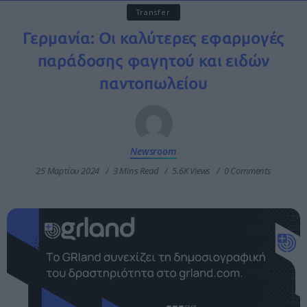
Transfer
Γερμανία: Οι καλύτερες εφαρμογές
παράδοσης φαγητού και ειδών
παντοπωλείου
Newsroom
25 Μαρτίου 2024
3 Mins Read
5.6K Views
0 Comments