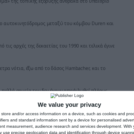
ύμα» της τοπικής εξόρυξης άνθρακα στο υπαίθριο
 ο αυτοκινητόδρομος μεταξύ του κόμβου Duren και
ό τις αρχές της δεκαετίας του 1990 και τελικά έγινε
ετρα νότια, έξω από το δάσος Hambacher, και το
, πολλά σημεία του δεν έχουν αποψιλωθεί πλήρως.
We value your privacy
τόδρομου εξακολουθούν να υπάρχουν, έχοντας τα
σης.
store and/or access information on a device, such as cookies and pro
ifiers and standard information sent by a device for personalised adver
tent measurement, audience research and services development.
With 
 use precise geolocation data and identification through device scanni