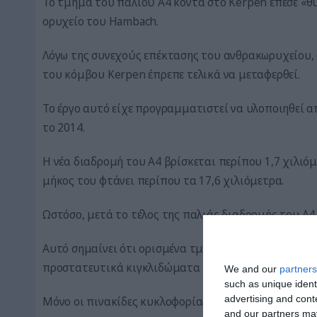
Το τμήμα του παλιού Α4 κοντά στο Kerpen έπεσε «θ
ορυχείο του Hambach.
Λόγω της συνεχούς επέκτασης του ανθρακωρυχείου,
του κόμβου Kerpen έπρεπε τελικά να μεταφερθεί.
Το έργο αυτό είχε προγραμματιστεί να υλοποιηθεί απ
το 2014.
Η νέα διαδρομή του Α4 βρίσκεται περίπου 1,7 χιλιόμ
μήκος του φτάνει περίπου τα 17,6 χιλιόμετρα.
Ωστόσο, μετά το τέλος της παλιάς διαδρομής του Α4
Αυτό σημαίνει ότι ορισμένα τμήματα του αυτοκινη
προστατευτικά κιγκλιδώματα και τις γέφυρες διέλευ
We and our
partners
such as unique ident
advertising and con
Μόνο οι πινακίδες κυκλοφορίας αφαιρέθηκαν.
and our partners may