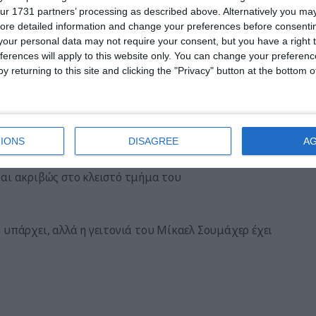
ur 1731 partners’ processing as described above. Alternatively you may 
κινητόδρομου μεταξύ Kerpen και Duren μετατράπηκε
ore detailed information and change your preferences before consenti
our personal data may not require your consent, but you have a right t
ferences will apply to this website only. You can change your preferen
20 ηλιακά πάνελ και καταλαμβάνει έκταση 620 μέτρων
y returning to this site and clicking the "Privacy" button at the bottom
ηρεάζονται από τη συνεχή επέκταση του υπαίθριου
IONS
DISAGREE
A
ται ακριβώς στο κλειστό τμήμα του
 υπάρχει, αλλά η γειτονιά του Μίκαελ Σουμάχερ έχει