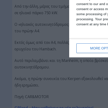
consent to our and o
Από την άλλη, μέρος του τμήματος του πρώην αυτο
consent or access m
σε ηλιακό πάρκο 750 kW.
some processing of y
processing. Your pre
O «ηλιακός αυτοκινητόδρομος» αποτελείται από 2.8
consent at any time b
του πρώην Α4.
Εκτός όμως από τον Α4, πολλές πόλεις και χωριά επ
MORE OPT
ορυχείου του Hambach.
Αυτό περιλαμβάνει και τη Manheim, η οποία βρίσκε
αυτοκινητόδρομου.
Ακόμα, η πρώην συνοικία του Kerpen εξακολουθεί να
ήδη ερημώσει.
Πηγή: CAR&MOTOR
GRland – Μην μαθαίνεις τα νέα τελευταίος!