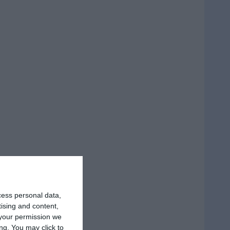
cess personal data,
tising and content,
your permission we
ng. You may click to