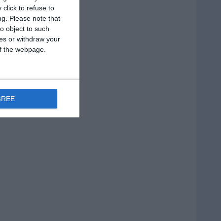
click to refuse to
ng.
Please note that
o object to such
ces or withdraw your
 of the webpage.
GREE