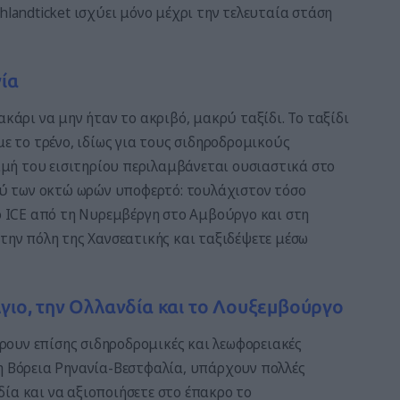
hlandticket ισχύει μόνο μέχρι την τελευταία στάση
νία
ακάρι να μην ήταν το ακριβό, μακρύ ταξίδι. Το ταξίδι
με το τρένο, ιδίως για τους σιδηροδρομικούς
τιμή του εισιτηρίου περιλαμβάνεται ουσιαστικά στο
ιού των οκτώ ωρών υποφερτό: τουλάχιστον τόσο
το ICE από τη Νυρεμβέργη στο Αμβούργο και στη
 την πόλη της Χανσεατικής και ταξιδέψετε μέσω
λγιο, την Ολλανδία και το Λουξεμβούργο
ουν επίσης σιδηροδρομικές και λεωφορειακές
τη Βόρεια Ρηνανία-Βεστφαλία, υπάρχουν πολλές
ία και να αξιοποιήσετε στο έπακρο το