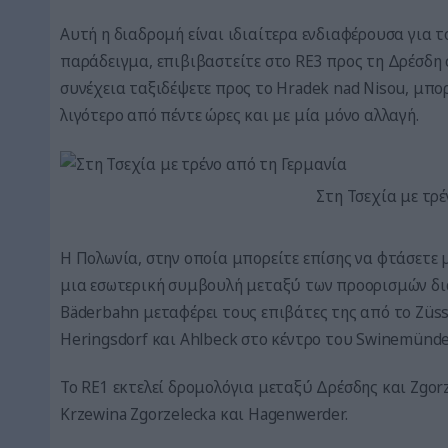
Αυτή η διαδρομή είναι ιδιαίτερα ενδιαφέρουσα για τ
παράδειγμα, επιβιβαστείτε στο RE3 προς τη Δρέσδη 
συνέχεια ταξιδέψετε προς το Hradek nad Nisou, μπο
λιγότερο από πέντε ώρες και με μία μόνο αλλαγή.
Στη Τσεχία με τρ
Η Πολωνία, στην οποία μπορείτε επίσης να φτάσετε μ
μια εσωτερική συμβουλή μεταξύ των προορισμών δια
Bäderbahn μεταφέρει τους επιβάτες της από το Zü
Heringsdorf και Ahlbeck στο κέντρο του Swinemünde
Το RE1 εκτελεί δρομολόγια μεταξύ Δρέσδης και Zgorz
Krzewina Zgorzelecka και Hagenwerder.