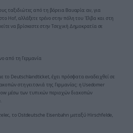
ους ταξιδιώτες από τη βόρεια Βαυαρία: αν, για
στο Hof, αλλάξετε τρένο στην πόλη του Έλβα και στη
ρείτε να βρίσκεστε στην Τσεχική Δημοκρατία σε
ένο από τη Γερμανία
ε το Deutschlandticket, έχει πρόσφατα αναδειχθεί σε
κοπών στη γειτονιά της Γερμανίας: η Usedomer
ssow μέσω των τυπικών περιοχών διακοπών
.
elec, το Ostdeutsche Eisenbahn μεταξύ Hirschfelde,