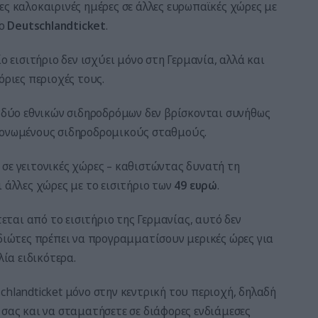
ες καλοκαιρινές ημέρες σε άλλες ευρωπαϊκές χώρες με
το
Deutschlandticket
.
ο εισιτήριο δεν ισχύει μόνο στη Γερμανία, αλλά και
όριες περιοχές τους.
α δύο εθνικών σιδηροδρόμων δεν βρίσκονται συνήθως
εμονωμένους σιδηροδρομικούς σταθμούς.
σε γειτονικές χώρες – καθιστώντας δυνατή τη
 άλλες χώρες με το εισιτήριο των
49 ευρώ
.
αι από το εισιτήριο της Γερμανίας, αυτό δεν
ιδιώτες πρέπει να προγραμματίσουν μερικές ώρες για
λία ειδικότερα.
chlandticket μόνο στην κεντρική του περιοχή, δηλαδή
 σας και να σταματήσετε σε διάφορες ενδιάμεσες