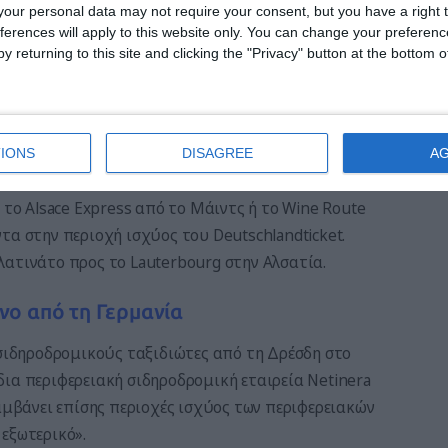
οι ταξιδεύουν προς τη Γαλλία αντί για την Ελβετία:
our personal data may not require your consent, but you have a right t
ferences will apply to this website only. You can change your preferen
Βυρτεμβέργης.
y returning to this site and clicking the "Privacy" button at the bottom
λλία με τρένο
IONS
DISAGREE
A
ταξίδι μέχρι το Βισέμπουργκ. Αυτή η γραφική μικρή
 το Alsace Express από το Μάιντς ή το Wine Route
τα στην περιοχή ισχύος του Deutschlandticket.
λατινάτο προς το Lauterbourg στην Αλσατία.
νο από τη Γερμανία
 σιδηροδρομικούς ταξιδιώτες από τη Δρέσδη στο
ια περιφερειακή σιδηροδρομική εταιρεία Netinera
λαμβάνει επίσης περιοχές ισχύος των περιφερειακών
εξωτερικό».