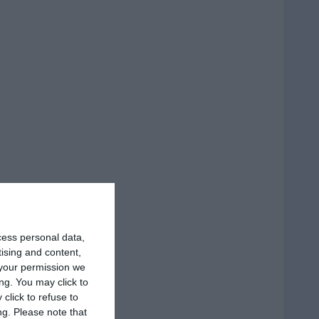
cess personal data,
tising and content,
your permission we
ng. You may click to
click to refuse to
ng.
Please note that