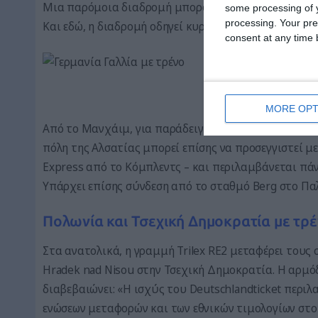
Μια παρόμοια διαδρομή μπορούν να ακολουθήσουν όσ
some processing of y
processing. Your pre
Και εδώ, η διαδρομή οδηγεί κυρίως μέσω της Βάδης-
consent at any time b
Γερμανία Γα
MORE OPT
Από το Μανχάιμ, για παράδειγμα, είναι σύντομο το 
πόλη της Αλσατίας μπορεί επίσης να προσεγγιστεί με
Express από το Κόμπλεντς – και περιλαμβάνεται πάν
Υπάρχει επίσης σύνδεση από το σταθμό Berg στο Πα
Πολωνία και Τσεχική Δημοκρατία με τρέ
Στα ανατολικά, η γραμμή Trilex RE2 μεταφέρει τους
Hradek nad Nisou στην Τσεχική Δημοκρατία. Η αρμόδ
διαβεβαιώνει: «Η ισχύς του Deutschlandticket περι
ενώσεων μεταφορών και των εθνικών τιμολογίων στο 