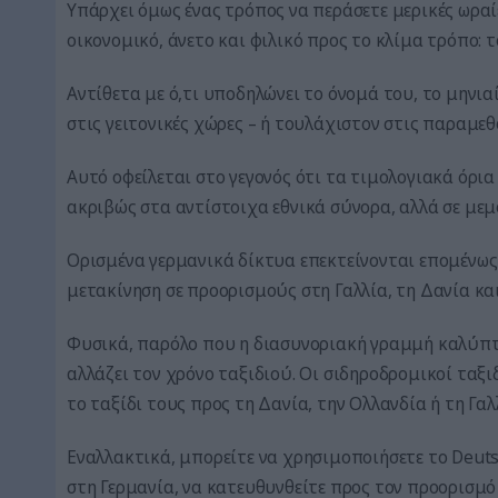
Υπάρχει όμως ένας τρόπος να περάσετε μερικές ωραί
οικονομικό, άνετο και φιλικό προς το κλίμα τρόπο: 
Αντίθετα με ό,τι υποδηλώνει το όνομά του, το μηνιαί
στις γειτονικές χώρες – ή τουλάχιστον στις παραμεθ
Αυτό οφείλεται στο γεγονός ότι τα τιμολογιακά όρι
ακριβώς στα αντίστοιχα εθνικά σύνορα, αλλά σε μ
Ορισμένα γερμανικά δίκτυα επεκτείνονται επομένως 
μετακίνηση σε προορισμούς στη Γαλλία, τη Δανία και
Φυσικά, παρόλο που η διασυνοριακή γραμμή καλύπτετ
αλλάζει τον χρόνο ταξιδιού. Οι σιδηροδρομικοί ταξ
το ταξίδι τους προς τη Δανία, την Ολλανδία ή τη Γαλ
Εναλλακτικά, μπορείτε να χρησιμοποιήσετε το Deuts
στη Γερμανία, να κατευθυνθείτε προς τον προορισμό