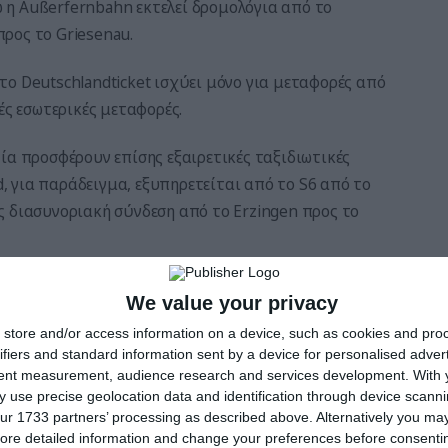
νώ η Außerfernbahn εκτελεί δρομολόγια από το
προς το Griesenau.
ο Deutschlandticket ισχύει μόνο για μεταφορές από
ές εσωτερικές μεταφορές.
ία προσφέρουν επίσης εξαιρετικές ταξιδιωτικές
d, για παράδειγμα, εξυπηρετείται από το S6 από το
σης διασυνοριακή σύνδεση από το Erzingen προς το
ραγκονία θα πρέπει πρώτα να φτάσουν στη
We value your privacy
παράδειγμα με το RE90 από τη Νυρεμβέργη ή ακόμη
store and/or access information on a device, such as cookies and pro
ες των συνόρων. Από το Φράιμπουργκ, για παράδειγμα,
ifiers and standard information sent by a device for personalised adver
tent measurement, audience research and services development.
With 
 use precise geolocation data and identification through device scanni
νία
ur 1733 partners’ processing as described above. Alternatively you may 
ore detailed information and change your preferences before consenti