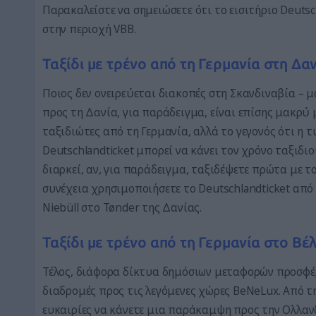
Παρακαλείστε να σημειώσετε ότι το εισιτήριο Deutsc
στην περιοχή VBB.
Ταξίδι με τρένο από τη Γερμανία στη Δα
Ποιος δεν ονειρεύεται διακοπές στη Σκανδιναβία – μ
προς τη Δανία, για παράδειγμα, είναι επίσης μακρύ 
ταξιδιώτες από τη Γερμανία, αλλά το γεγονός ότι η 
Deutschlandticket μπορεί να κάνει τον χρόνο ταξιδ
διαρκεί, αν, για παράδειγμα, ταξιδέψετε πρώτα με 
συνέχεια χρησιμοποιήσετε το Deutschlandticket από
Niebüll στο Tønder της Δανίας.
Ταξίδι με τρένο από τη Γερμανία στο Βέ
Τέλος, διάφορα δίκτυα δημόσιων μεταφορών προσφέρ
διαδρομές προς τις λεγόμενες χώρες BeNeLux. Από 
ευκαιρίες να κάνετε μια παράκαμψη προς την Ολλανδ