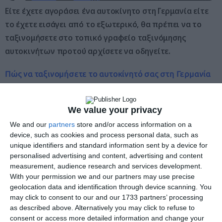
Είτε έχετε αγοράσει ένα αυτοκίνητο στη Γερμανία είτε
το έχετε εισάγει από το εξωτερικό, θα πρέπει να το
ταξινομήσετε στο τοπικό γραφείο ταξινόμησης
αυτοκινήτων προτού αρχίσετε να οδηγείτε.
Πώς να ταξινομήσετε το αυτοκίνητό σας στη Γερμανία
Όλα τα αυτοκίνητα στη Γερμανία πρέπει να
ταξινομούνται στην αρμόδια αρχή της περιοχής όπου
We value your privacy
κατοικεί ο ιδιοκτήτης του αυτοκινήτου.
We and our
partners
store and/or access information on a
device, such as cookies and process personal data, such as
Αυτό ισχύει ακόμη και αν μετακομίσετε σε άλλη πόλη
unique identifiers and standard information sent by a device for
personalised advertising and content, advertising and content
εντός της Γερμανίας, λόγω του γεγονότος ότι όλες οι
measurement, audience research and services development.
γερμανικές πινακίδες κυκλοφορίας αναγράφουν έναν
With your permission we and our partners may use precise
κωδικό που υποδεικνύει τον τόπο ταξινόμησης του
geolocation data and identification through device scanning. You
αυτοκινήτου (π.χ. B για το Βερολίνο ή HH για το
may click to consent to our and our 1733 partners’ processing
as described above. Alternatively you may click to refuse to
Αμβούργο).
consent or access more detailed information and change your