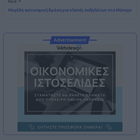
Next
Μεγάλη αστυνομική δράση για κλοπές ποδηλάτων στο Μόναχο
Advertisement