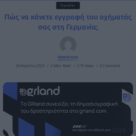
Transfer
Πώς να κάνετε εγγραφή του οχήματός
σας στη Γερμανία;
Newsroom
30 Απριλίου 2023
2 Mins Read
2.7K Views
0 Comments