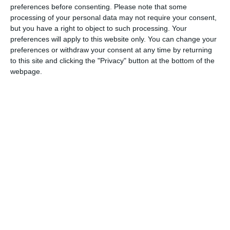
preferences before consenting.
Please note that some
Εάν αγοράσατε το αυτοκίνητό σας μέσω μιας
processing of your personal data may not require your consent,
αντιπροσωπείας, αυτή κανονικά θα αναλάβει την
but you have a right to object to such processing. Your
preferences will apply to this website only. You can change your
ταξινόμησή του για λογαριασμό σας.
preferences or withdraw your consent at any time by returning
to this site and clicking the "Privacy" button at the bottom of the
Εάν αγοράσατε το αυτοκίνητο από ιδιώτη ή το
webpage.
εισαγάγατε, θα πρέπει να το ταξινομήσετε μόνοι σας
κλείνοντας ραντεβού στο τοπικό γραφείο ταξινόμησης
αυτοκινήτων (Kraftfahrzeug Zulassungsstelle). Η
ταξινόμηση κοστίζει περίπου 30 ευρώ.
Απαιτούμενα έγγραφα για την ταξινόμηση ενός
αυτοκινήτου στη Γερμανία
Υπάρχουν διάφορα έγγραφα και αποδεικτικά στοιχεία
που απαιτούνται για την ταξινόμηση ενός οχήματος.
Ανάλογα με την περίπτωσή σας, ενδέχεται να χρειαστεί να
προβείτε σε ορισμένες επιπλέον ενέργειες για την