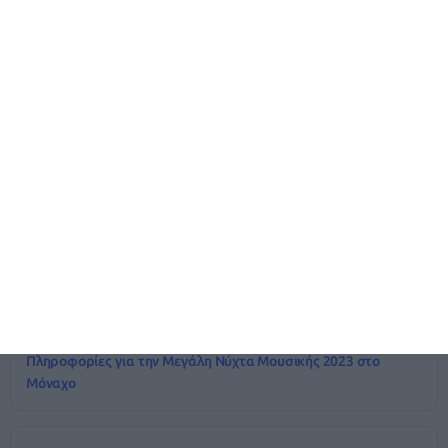
Please share this article if you like it!
Share It!
Δείτε επίσης
Previous
Πληροφορίες για την Μεγάλη Νύχτα Μουσικής 2023 στο
Μόναχο