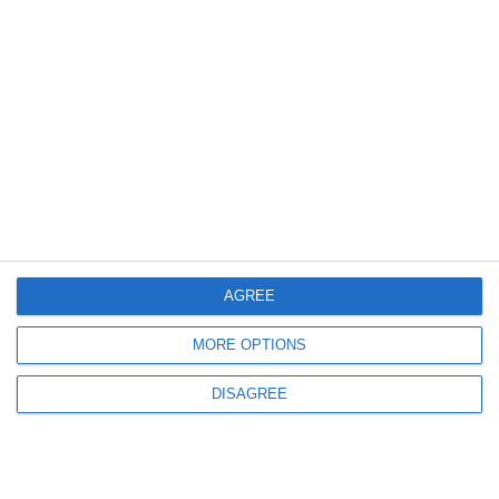
AGREE
MORE OPTIONS
DISAGREE
Περισσότερα για το θέμα
Πού μπορείτε να δείτε το Βόρειο Σέλας στη Βάδη-
Βυρτεμβέργη;