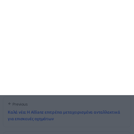
Please share this article if you like it!
Share It!
Δείτε επίσης
Previous
Καλά νέα: Η Allianz επιτρέπει μεταχειρισμένα ανταλλακτικά
για επισκευές οχημάτων