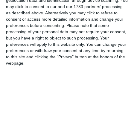
geolocation data and identification through device scanning. You
οδηγήσει σε διακοπές του ηλεκτρικού δικτύου και άλλα
may click to consent to our and our 1733 partners’ processing
προβλήματα”, καθησυχάζει.
as described above. Alternatively you may click to refuse to
consent or access more detailed information and change your
Η περιοχή προέλευσης των ηλιακών καταιγίδων -ένα
preferences before consenting.
Please note that some
processing of your personal data may not require your consent,
μεγάλο σμήνος ηλιακών κηλίδων- απομακρύνεται από τη
but you have a right to object to such processing. Your
Γη πάνω στον ήλιο λόγω της περιστροφής του ήλιου,
preferences will apply to this website only. You can change your
δήλωσε ο Bothmer, “έτσι ώστε να είμαστε εκτός της
preferences or withdraw your consent at any time by returning
to this site and clicking the "Privacy" button at the bottom of the
γραμμής πυρός”.
webpage.
Επίπεδο προειδοποίησης για ηλιακές καταιγίδες
που δεν έχει παρατηρηθεί από το 2005
Το σμήνος των ηλιακών κηλίδων έχει διάμετρο περίπου 16
φορές μεγαλύτερη από τη Γη, ανακοίνωσαν οι ειδικοί της
αμερικανικής μετεωρολογικής υπηρεσίας NOAA (National
Oceanic and Atmospheric Administration) σε συνέντευξη
Τύπου την Παρασκευή.