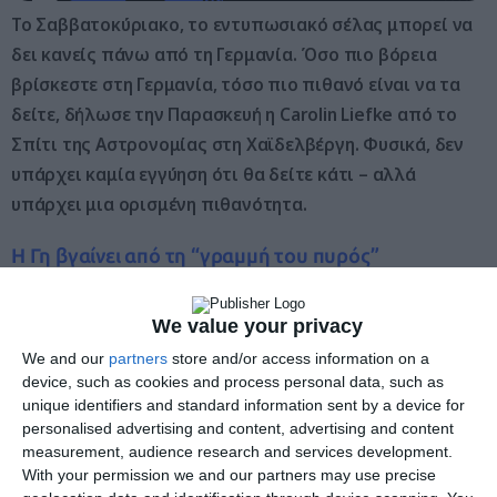
Το Σαββατοκύριακο, το εντυπωσιακό σέλας μπορεί να
δει κανείς πάνω από τη Γερμανία. Όσο πιο βόρεια
βρίσκεστε στη Γερμανία, τόσο πιο πιθανό είναι να τα
δείτε, δήλωσε την Παρασκευή η Carolin Liefke από το
Σπίτι της Αστρονομίας στη Χαϊδελβέργη. Φυσικά, δεν
υπάρχει καμία εγγύηση ότι θα δείτε κάτι – αλλά
υπάρχει μια ορισμένη πιθανότητα.
Η Γη βγαίνει από τη “γραμμή του πυρός”
Η αιτία είναι οι ηλιακές καταιγίδες που πλήττουν το
We value your privacy
μαγνητικό πεδίο της Γης. Αρκετές ηλιακές καταιγίδες, οι
λεγόμενες στεμματικές εκτινάξεις μάζας (CME), έχουν ήδη
We and our
partners
store and/or access information on a
device, such as cookies and process personal data, such as
παρατηρηθεί προς την κατεύθυνση της Γης τις τελευταίες
unique identifiers and standard information sent by a device for
ημέρες, δήλωσε ο αστρονόμος Volker Bothmer από το
personalised advertising and content, advertising and content
Πανεπιστήμιο του Γκέτινγκεν. “Ωστόσο, δεν υπήρξε μια
measurement, audience research and services development.
With your permission we and our partners may use precise
εξαιρετικά ισχυρή καταιγίδα που θα μπορούσε να