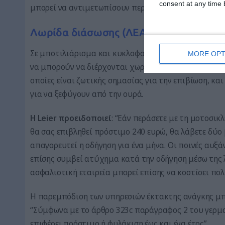
consent at any time b
μπορεί να αντιμετωπίσουν περαιτέρω κυρώσεις”, τονί
Λωρίδα διάσωσης (ΛΕΑ) και μηχανή
Σε μποτιλιάρισμα και κυκλοφοριακή συμφόρηση, οι 
MORE OPT
να μπορούν να διέρχονται χωρίς προβλήματα. Επομέν
οποίες είναι ζωτικής σημασίας για την επιβίωση, και
για να ξεφύγουν από την ουρά.
Η Leier προειδοποιεί
: “Εάν περάσετε με τη μοτοσικ
θα σας επιβληθεί πρόστιμο 240 ευρώ, θα λάβετε δύο
απαγορευτεί η οδήγηση για ένα μήνα. Οι ποινές αυξ
επίσης συμβεί ατύχημα κατά την οδήγηση μέσω της 
ασφαλιστική εταιρεία μπορεί επίσης να κοστίσει πολ
Η παρεμπόδιση των υπηρεσιών έκτακτης ανάγκης μπο
“Σύμφωνα με το άρθρο 323c παράγραφος 2 του γερμα
επιφέρει πρόστιμο ή φυλάκιση έως και ένα έτος”.