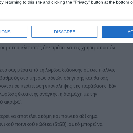
y returning to this site and clicking the "Privacy" button at the bottom
ζει η δικηγόρος.
υπηρεσίες έκτακτης ανάγκης και η αστυνομία πρέπει
IONS
DISAGREE
A
ως, πρέπει να σχηματίζονται λωρίδες διάσωσης, οι
 οι μοτοσικλετιστές δεν πρέπει να τις χρησιμοποιούν
λέτα σας μέσα από τη λωρίδα διάσωσης ούτως ή άλλως,
 βαθμούς στο μητρώο αδειών οδήγησης και θα σας
άνονται σε περίπτωση επανάληψης της παράβασης. Εάν
λωρίδας έκτακτης ανάγκης, η διαμάχη με την
ύ ακριβά”.
ρεί να αποτελεί ακόμη και ποινικό αδίκημα.
νικού ποινικού κώδικα (StGB), αυτό μπορεί να