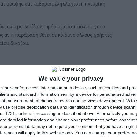
αι ασαφής και καθορισμένη ελάχιστη πλευρική
ύν, αντιμετωπίζουν πρόστιμα και πόντους στο
ως αν η παράβαση θέτει σε κίνδυνο άλλους χρήστες
αίου δικαίου.
ς ταμπού για τους μοτοσικλετιστές. Προορίζονται
We value your privacy
αμένουν ελεύθεροι για αυτά.
store and/or access information on a device, such as cookies and pro
ν στον πειρασμό και αγνοήσουν την απαγόρευση,
ifiers and standard information sent by a device for personalised adver
tent measurement, audience research and services development.
With 
όστιμο των 75 ευρώ, οι μοτοσικλετιστές που
 use precise geolocation data and identification through device scanni
ρήγορα πρέπει να υπολογίζουν και ένα σημείο στο
ur 1731 partners’ processing as described above. Alternatively you may 
ore detailed information and change your preferences before consenti
our personal data may not require your consent, but you have a right t
 θέτουν σε κίνδυνο άλλους χρήστες του δρόμου,
ferences will apply to this website only. You can change your preferen