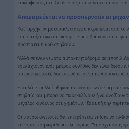
κυκλοφορίας στο Geblitzt.de, αποκαλύπτει ποιοι καν
Απαγορεύεται να προσπερνούν οι μηχανέ
Κατ’ αρχήν, οι μοτοσικλετιστές επιτρέπεται από το
και μεταξύ των αυτοκινήτων που βρίσκονται στην π
προστατευτικού στηθαίου.
“Αλλά σε έναν γεμάτο αυτοκινητόδρομο σε μποτιλιά
τουλάχιστον ενός μέτρου συνήθως δεν είναι δεδομένη”,
μοτοσικλετιστές δεν επιτρέπεται να περάσουν από α
Επιπλέον, πολλοί οδηγοί αυτοκινήτων δεν περιμένου
στηθαίο και μπορεί να παρεκκλίνουν ή να ανοίξουν 
μεγάλος κίνδυνος ατυχημάτων. “Σε αυτή την περίπτωσ
Οι μοτοσικλετιστές δεν επιτρέπεται επίσης να πλέκ
την αριστερή λωρίδα κυκλοφορίας. “Υπάρχει απαγόρ