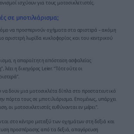
ονισμοί ισχύουν για τους μοτοσικλετιστές.
ς σε μποτιλιάρισμα;
 νόμο να προσπερνούν οχήματα στα αριστερά – ακόμη
ιο αριστερή λωρίδα κυκλοφορίας και του κεντρικού
ρισμα, η απαραίτητη απόσταση ασφαλείας
 λέει η δικηγόρος Leier. “Τότε ούτε οι
ριστερά”.
ν να δουν μια μοτοσικλέτα δίπλα στο προστατευτικό
την πόρτα τους σε μποτιλιάρισμα. Επομένως, υπάρχει
η, οι μοτοσικλετιστές ευθύνονται εν μέρει”.
ονται στο κέντρο μεταξύ των οχημάτων στη δεξιά και
ευση προσπέρασης από τα δεξιά, απαγόρευση