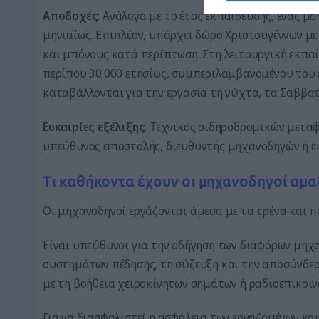
Αποδοχές
: Ανάλογα με το έτος εκπαίδευσης, ένας μ
μηνιαίως. Επιπλέον, υπάρχει δώρο Χριστουγέννων μ
και μπόνους κατά περίπτωση. Στη λειτουργική εκπαί
περίπου 30.000 ετησίως, συμπεριλαμβανομένου του
καταβάλλονται για την εργασία τη νύχτα, τα Σαββατ
Ευκαιρίες εξέλιξης
: Τεχνικός σιδηροδρομικών μεταφ
υπεύθυνος αποστολής, διευθυντής μηχανοδηγών ή ε
Τι καθήκοντα έχουν οι μηχανοδηγοί αμα
Οι μηχανοδηγοί εργάζονται άμεσα με τα τρένα και π
Είναι υπεύθυνοι για την οδήγηση των διαφόρων μηχα
συστημάτων πέδησης, τη σύζευξη και την αποσύνδεσ
με τη βοήθεια χειροκίνητων σημάτων ή ραδιοεπικοιν
Για να διασφαλιστεί η ασφάλεια των εργαζομένων κα