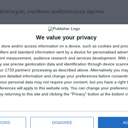
ξοστοιχίας, υπεύθυνος αμαξοστοιχίας): περίπου
We value your privacy
store and/or access information on a device, such as cookies and pro
ρόδρομο;
ifiers and standard information sent by a device for personalised adver
tent measurement, audience research and services development.
With 
ματικής κατάρτισης ονομάζεται “Σιδηροδρομικός σε
 use precise geolocation data and identification through device scanni
ση μηχανών και στις μεταφορές”. Οι υποψήφιοι πρέπει
ur 1733 partners’ processing as described above. Alternatively you may 
κπαίδευσης. Το λεγόμενο πρόγραμμα λειτουργικής
ore detailed information and change your preferences before consenti
our personal data may not require your consent, but you have a right t
ροϋπόθεση είναι ένα ολοκληρωμένο πρόγραμμα
ferences will apply to this website only. You can change your preferen
ής κατεύθυνσης.
y returning to this site and clicking the "Privacy" button at the bottom
ιτεί ιδιαίτερη πνευματική και ψυχοσωματική
ο λόγο αυτό, υπάρχει εξέταση καταλληλότητας από το
τικά.
IONS
DISAGREE
A