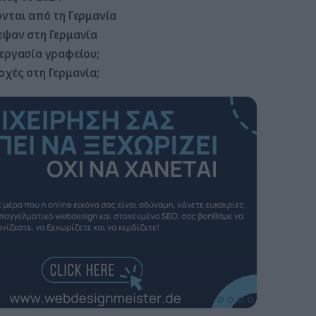
ονται από τη Γερμανία
εψαν στη Γερμανία
 εργασία γραφείου;
οχές στη Γερμανία;