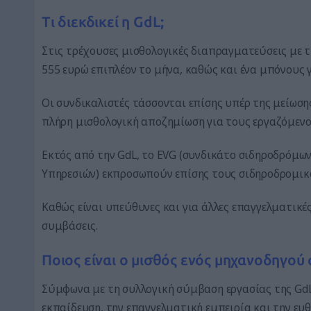
Τι διεκδικεί η GdL;
Στις τρέχουσες μισθολογικές διαπραγματεύσεις με τ
555 ευρώ επιπλέον το μήνα, καθώς και ένα μπόνους 
Οι συνδικαλιστές τάσσονται επίσης υπέρ της μείωση
πλήρη μισθολογική αποζημίωση για τους εργαζόμενου
Εκτός από την GdL, το EVG (συνδικάτο σιδηροδρόμων
Υπηρεσιών) εκπροσωπούν επίσης τους σιδηροδρομικ
Καθώς είναι υπεύθυνες και για άλλες επαγγελματικέ
συμβάσεις.
Ποιος είναι ο μισθός ενός μηχανοδηγού 
Σύμφωνα με τη συλλογική σύμβαση εργασίας της GdL
εκπαίδευση, την επαγγελματική εμπειρία και την ευθ