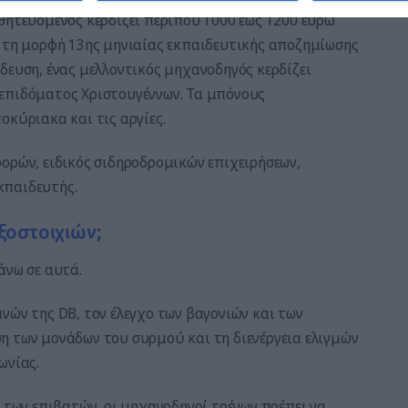
αθητευόμενος κερδίζει περίπου 1000 έως 1200 ευρώ
ε τη μορφή 13ης μηνιαίας εκπαιδευτικής αποζημίωσης
δευση, ένας μελλοντικός μηχανοδηγός κερδίζει
 επιδόματος Χριστουγέννων. Τα μπόνους
οκύριακα και τις αργίες.
ορών, ειδικός σιδηροδρομικών επιχειρήσεων,
κπαιδευτής.
ξοστοιχιών;
άνω σε αυτά.
νών της DB, τον έλεγχο των βαγονιών και των
η των μονάδων του συρμού και τη διενέργεια ελιγμών
ωνίας.
ι των επιβατών, οι μηχανοδηγοί τρένων πρέπει να