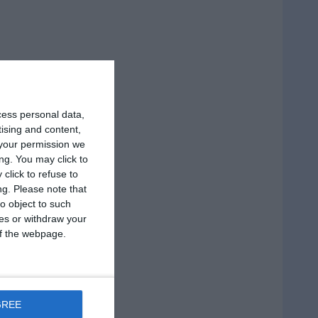
cess personal data,
tising and content,
your permission we
ng. You may click to
click to refuse to
ng.
Please note that
o object to such
ces or withdraw your
 of the webpage.
GREE