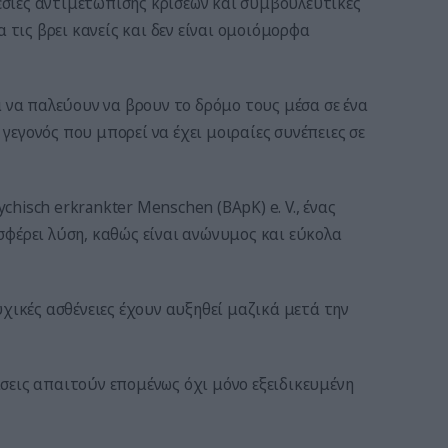
σίες αντιμετώπισης κρίσεων και συμβουλευτικές
 τις βρει κανείς και δεν είναι ομοιόμορφα
ά να παλεύουν να βρουν το δρόμο τους μέσα σε ένα
εγονός που μπορεί να έχει μοιραίες συνέπειες σε
hisch erkrankter Menschen (BApK) e. V., ένας
σφέρει λύση, καθώς είναι ανώνυμος και εύκολα
υχικές ασθένειες έχουν αυξηθεί μαζικά μετά την
σεις απαιτούν επομένως όχι μόνο εξειδικευμένη