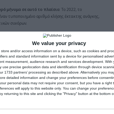
χυρό μήνυμα σε αυτό το πλαίσιο
: Το 2022, το
 έναν τυποποιημένο αριθμό κλήσης έκτακτης ανάγκης,
τικών συνόρων.
θμός 117 ή αν θα εισαχθεί ο 113.
We value your privacy
 κεντρικός, ευκολομνημόνευτος αριθμός όπως το 113.
store and/or access information on a device, such as cookies and pro
ifiers and standard information sent by a device for personalised adver
αι των υπηρεσιών έκτακτης ανάγκης
tent measurement, audience research and services development.
With 
 use precise geolocation data and identification through device scanni
ίζει τα υφιστάμενα συστήματα κλήσεων έκτακτης
ur 1733 partners’ processing as described above. Alternatively you may 
ore detailed information and change your preferences before consenti
our personal data may not require your consent, but you have a right t
ferences will apply to this website only. You can change your preferen
ικές καταστάσεις έκτακτης ανάγκης, ενώ οι ψυχικές
y returning to this site and clicking the "Privacy" button at the bottom
περισσότερο χρόνο.
ύσε επίσης να μειώσει τις απώλειες κατοικιών, τα