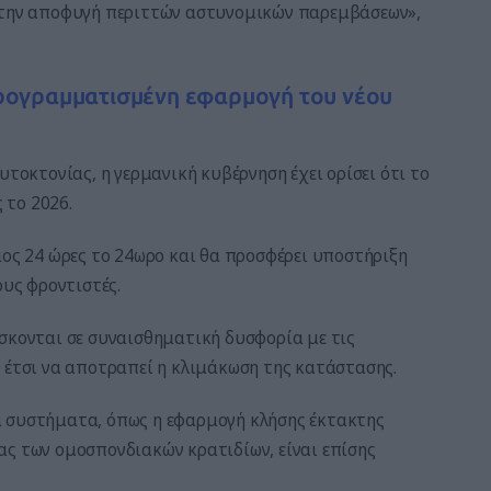
 στην αποφυγή περιττών αστυνομικών παρεμβάσεων»,
προγραμματισμένη εφαρμογή του νέου
υτοκτονίας, η γερμανική κυβέρνηση έχει ορίσει ότι το
 το 2026.
μος 24 ώρες το 24ωρο και θα προσφέρει υποστήριξη
ους φροντιστές.
σκονται σε συναισθηματική δυσφορία με τις
 έτσι να αποτραπεί η κλιμάκωση της κατάστασης.
α συστήματα, όπως η εφαρμογή κλήσης έκτακτης
ας των ομοσπονδιακών κρατιδίων, είναι επίσης