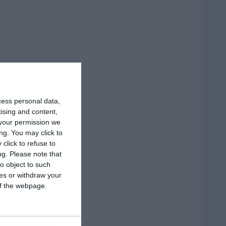
cess personal data,
tising and content,
your permission we
ng. You may click to
click to refuse to
ng.
Please note that
o object to such
ces or withdraw your
 of the webpage.