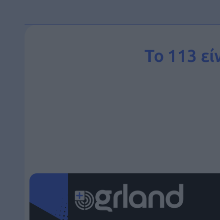
Το 113 εί