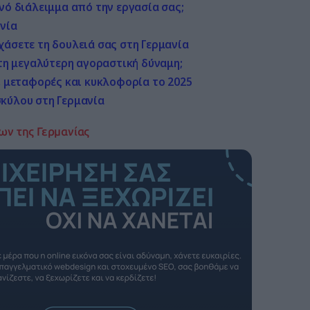
νό διάλειμμα από την εργασία σας;
ανία
χάσετε τη δουλειά σας στη Γερμανία
 τη μεγαλύτερη αγοραστική δύναμη;
α, μεταφορές και κυκλοφορία το 2025
σκύλου στη Γερμανία
ων της Γερμανίας