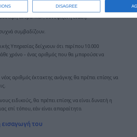
ωνικό περιβάλλον.
IONS
DISAGREE
A
σσότερη ανθρωπιά», συνοψίζει η ένωση.
 συχνά συμβαδίζουν.
κής Υπηρεσίας δείχνουν ότι περίπου 10.000
άθε χρόνο – ένας αριθμός που θα μπορούσε να
 νέος αριθμός έκτακτης ανάγκης θα πρέπει επίσης να
ις.
ους ειδικούς, θα πρέπει επίσης να είναι δυνατή η
ας επί τόπου, εάν είναι απαραίτητο.
η εισαγωγή του