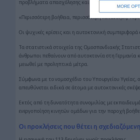
προβλήματα απασχόλησης και τους φόβους στο κοιν
MORE OPT
«Περισσότερη βοήθεια, περισσότερη κατανόηση, περι
Οι ψυχικές κρίσεις και η αυτοκτονική συμπεριφορά
Τα στατιστικά στοιχεία της Ομοσπονδιακής Στατιστι
άνθρωποι πεθαίνουν από αυτοκτονία στη Γερμανία κ
μειωθεί με προληπτικά μέτρα.
Σύμφωνα με το νομοσχέδιο του Υπουργείου Υγείας, ο
απευθύνεται ειδικά σε άτομα με αυτοκτονικές σκέψε
Εκτός από τη δυνατότητα συνομιλίας με εκπαιδευμέν
ενεργοποίηση κινητών ομάδων για την παροχή βοήθει
Οι προκλήσεις που θέτει η σχεδιαζόμεν
Η εισαγωγή του 113 δεν είναι χωρίς προκλήσεις.