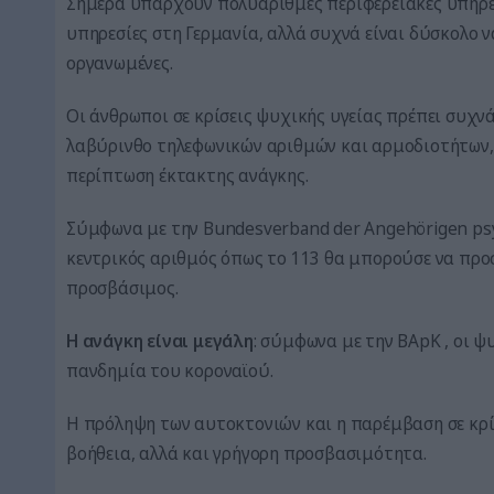
Σήμερα υπάρχουν πολυάριθμες περιφερειακές υπηρε
υπηρεσίες στη Γερμανία, αλλά συχνά είναι δύσκολο να
οργανωμένες.
Οι άνθρωποι σε κρίσεις ψυχικής υγείας πρέπει συχν
λαβύρινθο τηλεφωνικών αριθμών και αρμοδιοτήτων, γ
περίπτωση έκτακτης ανάγκης.
Σύμφωνα με την Bundesverband der Angehörigen psyc
κεντρικός αριθμός όπως το 113 θα μπορούσε να προ
προσβάσιμος.
Η ανάγκη είναι μεγάλη
: σύμφωνα με την BApK , οι ψ
πανδημία του κοροναϊού.
Η πρόληψη των αυτοκτονιών και η παρέμβαση σε κρί
βοήθεια, αλλά και γρήγορη προσβασιμότητα.