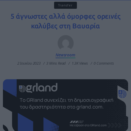
Transfer
5 άγνωστες αλλά όμορφες ορεινές
καλύβες στη Βαυαρία
Newsroom
2 Ιουνίου 2023
3 Mins Read
1.3K Views
0 Comments