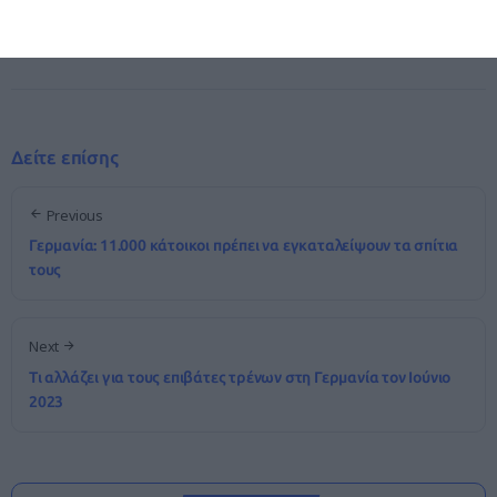
Share It!
Δείτε επίσης
Previous
Γερμανία: 11.000 κάτοικοι πρέπει να εγκαταλείψουν τα σπίτια
τους
Next
Τι αλλάζει για τους επιβάτες τρένων στη Γερμανία τον Ιούνιο
2023