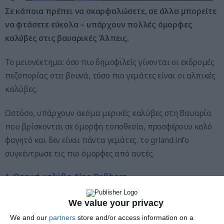
Σε κάποια πρέπει να σκαρφαλώσετε, σε άλλα μπορείτε
να φτάσετε εύκολα – υπάρχουν πολλές όμορφες
καλύβες στις βαυαρικές Άλπεις.
Το μειονέκτημα: όσο πιο δημοφιλείς γίνονται οι εκδρομές
πεζοπορίας στα βουνά, τόσο πιο γεμάτες είναι οι αλπικές
καλύβες.
Ωστόσο, υπάρχουν ακόμα μερικές καλύβες στη Βαυαρία
που βρίσκονται σε όμορφη τοποθεσία, προσφέρουν καλό
φαγητό και δεν είναι πάντα γεμάτες. το grland.info
συγκέντρωσε τις πιο όμορφες από αυτές.
1. Ορεινή καλύβα Alpe Roßberg
Το Grünten είναι ένα από τα πιο διάσημα και πολυπληθή
We value your privacy
βουνά των Άλπεων, γνωστό ως ο “φύλακας του Allgäu”.
We and our
partners
store and/or access information on a