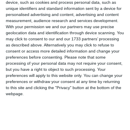
device, such as cookies and process personal data, such as
Παρ’ όλα αυτά, στην ηλιόλουστη πλευρά στα νότια του
unique identifiers and standard information sent by a device for
βουνού υπάρχει μια καλύβα, η Alpe Roßberg, η οποία
personalised advertising and content, advertising and content
measurement, audience research and services development.
εξακολουθεί να είναι σχετικά άγνωστη.
With your permission we and our partners may use precise
geolocation data and identification through device scanning. You
Αν θέλετε να φτάσετε εκεί, πρέπει να ανεβείτε λίγα μέτρα
may click to consent to our and our 1733 partners’ processing
σε εύκολα μονοπάτια- η καλύβα βρίσκεται σε υψόμετρο
as described above. Alternatively you may click to refuse to
πάνω από 1.300 μέτρα. Στην κορυφή, οι επισκέπτες
consent or access more detailed information and change your
preferences before consenting.
Please note that some
μπορούν να περιμένουν μια υπέροχη θέα.
processing of your personal data may not require your consent,
but you have a right to object to such processing. Your
Η θέα εκτείνεται πάνω από το Sonthofen και την κοιλάδα
preferences will apply to this website only. You can change your
Illertal μέχρι τις βραχώδεις κορυφές της κύριας
preferences or withdraw your consent at any time by returning
to this site and clicking the "Privacy" button at the bottom of the
κορυφογραμμής των Άλπεων Allgäu μέχρι το Oberstdorf.
webpage.
Για σνακ, οι ξενοδόχοι προσφέρουν σάντουιτς με τυρί ή
λουκάνικα, για παράδειγμα. Οι οικοδεσπότες μιλούν
βαθιά Allgäu (διάλεκτο). Η Alpe είναι ανοιχτή μόνο το
καλοκαίρι.