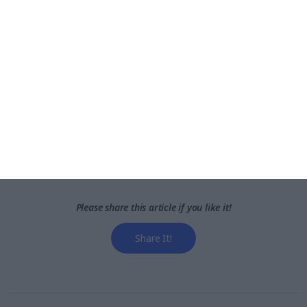
τον κόσμο, τη στιγμή που συμβαίνουν.
Please share this article if you like it!
Share It!