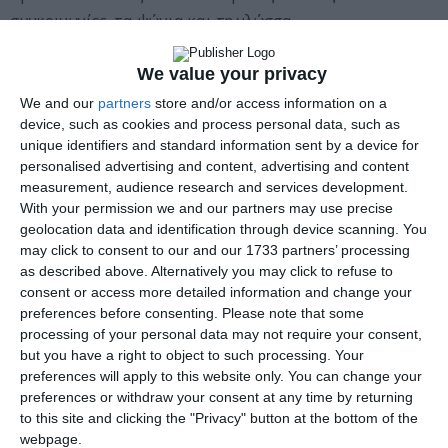
συγκοινωνίες, τα ψώνια και τη γλώσσα.
Ακολουθούν οι κορυφαίες προτάσεις μας για την πόλη
We value your privacy
του Καθεδρικού Ναού, είτε πραγματοποιείτε επίσκεψη
We and our
partners
store and/or access information on a
είτε μένετε για μεγαλύτερο χρονικό διάστημα.
device, such as cookies and process personal data, such as
unique identifiers and standard information sent by a device for
personalised advertising and content, advertising and content
Τακτοποίηση όλων των αγορών ταυτόχρονα με το
measurement, audience research and services development.
HomeRide
With your permission we and our partners may use precise
geolocation data and identification through device scanning. You
Χρειάζεστε τόσο ένα νέο πάπλωμα όσο και μπανάνες, αλλά
may click to consent to our and our 1733 partners’ processing
δεν έχετε χρόνο να πάτε στο ΙΚΕΑ ή στο Supermarkt;
as described above. Alternatively you may click to refuse to
consent or access more detailed information and change your
Η εύχρηστη εφαρμογή που εγκαινιάστηκε από δύο
preferences before consenting.
Please note that some
ντόπιους τον Μάρτιο, συνεργάζεται με τοπικούς
processing of your personal data may not require your consent,
but you have a right to object to such processing. Your
προμηθευτές – τόσο αλυσίδες όσο και μικρά
preferences will apply to this website only. You can change your
καταστήματα – για να συγκεντρώσει όλα τα είδη που
preferences or withdraw your consent at any time by returning
χρειάζεστε μαζί και να τα φέρει στην πόρτα σας μέχρι το
to this site and clicking the "Privacy" button at the bottom of the
webpage.
τέλος της ημέρας.