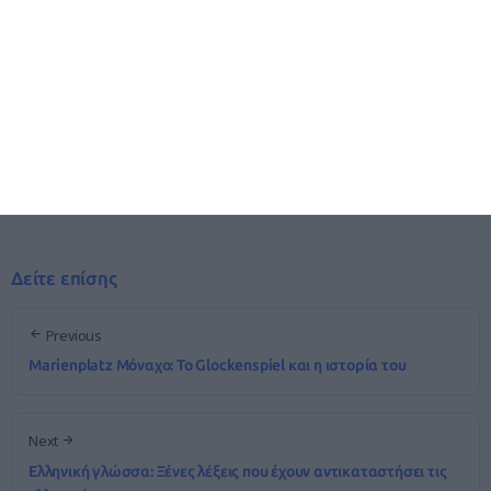
Please share this article if you like it!
Share It!
Δείτε επίσης
Previous
Marienplatz Μόναχο: Το Glockenspiel και η ιστορία του
Next
Ελληνική γλώσσα: Ξένες λέξεις που έχουν αντικαταστήσει τις