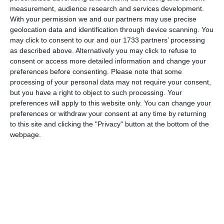
μοναδικό στοιχείο ήταν το DNA μιας άγνωστης γυναίκας
measurement, audience research and services development.
και δεν υπήρχε αντιστοιχία. Μέχρι τότε, τουλάχιστον.
With your permission we and our partners may use precise
geolocation data and identification through device scanning. You
Οκτώ χρόνια αργότερα, στις 21 Μαρτίου 2001, ένας
may click to consent to our and our 1733 partners’ processing
as described above. Alternatively you may click to refuse to
61χρονος βρέθηκε νεκρός στην κουζίνα του στο
consent or access more detailed information and change your
Φράιμπουργκ της Γερμανίας. Και πάλι, το θύμα
preferences before consenting.
Please note that some
στραγγαλίστηκε και αυτή τη φορά το DNA της γυναίκας
processing of your personal data may not require your consent,
βρέθηκε σε συρτάρι κουζίνας.
but you have a right to object to such processing. Your
preferences will apply to this website only. You can change your
preferences or withdraw your consent at any time by returning
Η παρόμοια μέθοδος δολοφονίας και η ακριβής
to this site and clicking the "Privacy" button at the bottom of the
αντιστοίχιση του DNA έκανε την αστυνομία να πιστεύει
webpage.
ότι μπορεί να βρήκε τον κατά συρροή δολοφόνο.
Στη συνέχεια, μετά από αυτό το διάστημα των οκτώ ετών,
το DNA της άρχισε να εμφανίζεται παντού.
Πέντε μήνες μετά τη δεύτερη δολοφονία, το DNA της
εμφανίστηκε σε μια πεταμένη σύριγγα ηρωίνης, αφότου