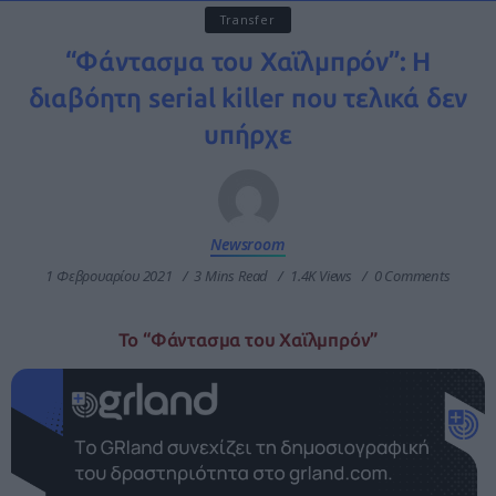
Transfer
“Φάντασμα του Χαϊλμπρόν”: Η
διαβόητη serial killer που τελικά δεν
υπήρχε
Newsroom
1 Φεβρουαρίου 2021
3 Mins Read
1.4K Views
0 Comments
Το “Φάντασμα του Χαϊλμπρόν”