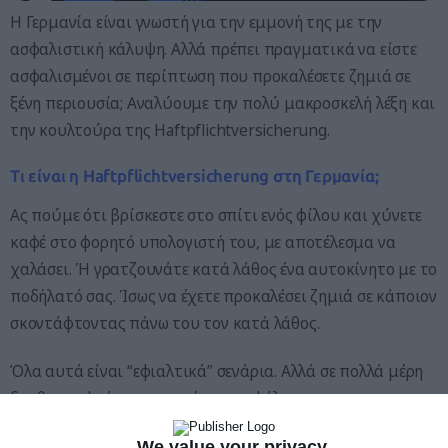
Η Γερμανία είναι γνωστή για την εμμονή της με την
ασφαλιστική κάλυψη. Αλλά πρέπει πραγματικά να είστε
ασφαλισμένοι σε περίπτωση που προκαλέσετε ζημιά σε
ξένη περιουσία; Αναλύουμε την πολύ μακροσκελή λέξη και
την κουλτούρα της Haftpflichtversicherung.
Τι είναι η Haftpflichtversicherung στη Γερμανία;
Ας πούμε ότι βρίσκεστε στο σπίτι ενός φίλου και χύνετε
καφέ στο φορητό υπολογιστή του, με αποτέλεσμα να
χαλάσει. Ή γρατζουνάτε κατά λάθος ένα αυτοκίνητο με το
ποδήλατό σας. Ίσως να έχετε προκαλέσει ζημιά σε κάποιον
σκοντάφτοντας πάνω του τον κατά λάθος.
Όλα αυτά είναι “εφιαλτικά” σενάρια. Αλλά σε πολλά μέρη
δεν θα σκεφτόσασταν να έχετε ασφάλεια για να τα
αντιμετωπίσετε.
We value your privacy