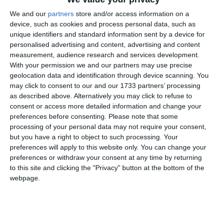
Στην Ομοσπονδιακή Δημοκρατία της Γερμανίας όμως
We and our
partners
store and/or access information on a
device, such as cookies and process personal data, such as
υπάρχει μια πολύ μεγάλη λέξη που ονομάζεται
unique identifiers and standard information sent by a device for
Privathaftpflichtversicherung (
ακούγεται κάπως έτσι
) – ή
personalised advertising and content, advertising and content
ιδιωτική ασφάλιση αστικής ευθύνης – και μπορεί να
measurement, audience research and services development.
καλύψει το κόστος πολλών τέτοιων καταστάσεων.
With your permission we and our partners may use precise
geolocation data and identification through device scanning. You
may click to consent to our and our 1733 partners’ processing
Είναι υποχρεωτική η Haftpflichtversicherung στη
as described above. Alternatively you may click to refuse to
Γερμανία;
consent or access more detailed information and change your
preferences before consenting.
Please note that some
Για πολλούς ξένους, το άκουσμα για αυτή την ασφάλιση
processing of your personal data may not require your consent,
αποτελεί πολιτισμικό σοκ. Απλώς δεν υπάρχει σε πολλά
but you have a right to object to such processing. Your
μέρη.
preferences will apply to this website only. You can change your
preferences or withdraw your consent at any time by returning
Είναι σημαντικό να σημειωθεί ότι δεν είναι υποχρεωτική,
to this site and clicking the "Privacy" button at the bottom of the
webpage.
σε αντίθεση με την ασφάλιση υγείας ή την ασφάλιση
αστικής ευθύνης αυτοκινήτου, αλλά οι περισσότεροι
Γερμανοί θα υποστήριζαν ότι – ναι, την χρειάζεστε.