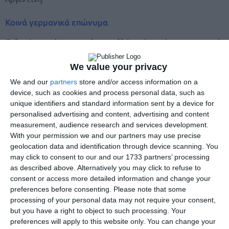
Κοινά γερμανικά επώνυμα
Πιθανότατα έχετε ακούσει πολλά από αυτά τα γερμανικά
επώνυμα στο παρελθόν, και ίσως γνωρίζετε ακόμη και
We value your privacy
μερικούς ανθρώπους που έχουν αυτά τα ονόματα, αλλά
We and our
partners
store and/or access information on a
εδώ είναι μια μικρή ανακεφαλαίωση των πιο κοινών
device, such as cookies and process personal data, such as
επωνύμων στη Γερμανία.
unique identifiers and standard information sent by a device for
personalised advertising and content, advertising and content
Müller
measurement, audience research and services development.
Schmidt
With your permission we and our partners may use precise
geolocation data and identification through device scanning. You
Schneider
may click to consent to our and our 1733 partners’ processing
Fischer
as described above. Alternatively you may click to refuse to
Weber
consent or access more detailed information and change your
preferences before consenting.
Please note that some
Meyer
processing of your personal data may not require your consent,
Wagner
but you have a right to object to such processing. Your
Becker
preferences will apply to this website only. You can change your