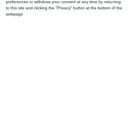
Schulz
preferences or withdraw your consent at any time by returning
to this site and clicking the "Privacy" button at the bottom of the
Hoffmann
webpage.
Επώνυμα στη Γερμανία
Τα σλαβικά και πολωνικά ονόματα έχουν ενσωματωθεί
στα γερμανικά επώνυμα με την πάροδο των ετών, καθώς
από την Πολωνία ειδικότερα μετανάστευσαν πολλοί στη
Γερμανία.
Ορισμένα από αυτά τα ονόματα έχουν γίνει “πιο
γερμανικά” όσον αφορά την ορθογραφία και την προφορά
τους στο διάστημα που μεσολάβησε, για παράδειγμα το
σλαβικό επώνυμο Orlovsky, το οποίο στη Γερμανία και την
Πολωνία εμφανίζεται πιο συχνά ως Orlowski.
Γερμανικά επώνυμα και σημασίες
Πολλά γερμανικά επώνυμα προέρχονται από