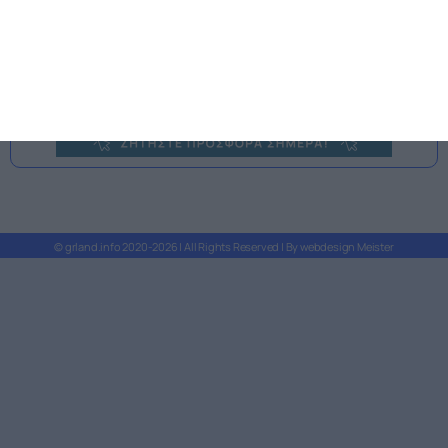
© grland.info 2020-2026 | All Rights Reserved | By webdesign Meister