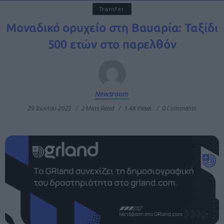
Transfer
Μοναδικό ορυχείο στη Βαυαρία: Ταξίδι
500 ετών στο παρελθόν
Newsroom
29 Ιουνίου 2023
2 Mins Read
1.4K Views
0 Comments