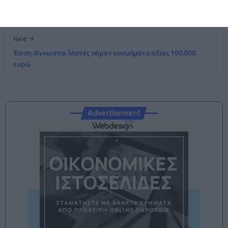
πράξη
Next
Έσση: Άγνωστοι ληστές πήραν κοσμήματα αξίας 100.000
ευρώ
Advertisement