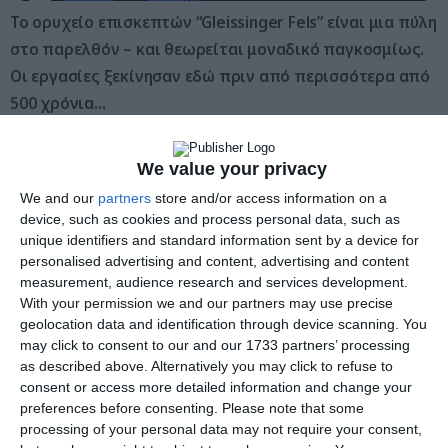
Το ορυχείο επισκεπτών “Gleissinger Fels” είναι μια πύλη
στο παρελθόν – και θεωρείται μοναδικό παγκοσμίως.
Οι εργασίες ξεκίνησαν εδώ πριν από περισσότερα από
500 χρόνια…
Τα βουνά Fichtelgebirge στη Βαυαρία φιλοξενούν ένα
We value your privacy
πραγματικό στολίδι: το “Ορυχείο Gleissinger Fels” στην
We and our
partners
store and/or access information on a
περιοχή Bayreuth. Η εξόρυξη μεταλλεύματος ξεκίνησε εδώ
device, such as cookies and process personal data, such as
το 1478.
unique identifiers and standard information sent by a device for
personalised advertising and content, advertising and content
Το ασήμι δεν εξορύχθηκε ποτέ εδώ, αναφέρει η BR – το
measurement, audience research and services development.
With your permission we and our partners may use precise
ορυχείο πήρε το παραπλανητικό του όνομα από την
geolocation data and identification through device scanning. You
ασημένια λάμψη του πετρώματος στο φως, που
may click to consent to our and our 1733 partners’ processing
ονομάζεται επίσης μαρμαρυγία.
as described above. Alternatively you may click to refuse to
consent or access more detailed information and change your
Μοναδικό ορυχείο στη Βαυαρία: 500 χρόνια στο
preferences before consenting.
Please note that some
παρελθόν
processing of your personal data may not require your consent,