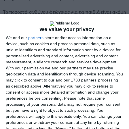
Το ποσοστό κινδύνου φτώχειας για τα παιδιά είναι ακόμη
υψηλότερο από τον παγγερμανικό μέσο όρο (16,8%).
We value your privacy
Σύμφωνα με τη μεγαλύτερη κοινωνική ένωση της
We and our
partners
store and/or access information on a
Βαυαρίας VdK, περίπου 393.000 παιδιά και νέοι
device, such as cookies and process personal data, such as
πλήττονται από την εισοδηματική φτώχεια, που
unique identifiers and standard information sent by a device for
personalised advertising and content, advertising and content
αντιστοιχεί στο 17,4 τοις εκατό όλων των ανηλίκων.
measurement, audience research and services development.
With your permission we and our partners may use precise
Σε παγγερμανικό επίπεδο, το ποσοστό είναι ακόμη
geolocation data and identification through device scanning. You
υψηλότερο
: περίπου το 21,8 τοις εκατό των παιδιών και
may click to consent to our and our 1733 partners’ processing
των νέων πλήττονται από τη φτώχεια, σύμφωνα με
as described above. Alternatively you may click to refuse to
consent or access more detailed information and change your
έκθεση.
preferences before consenting.
Please note that some
processing of your personal data may not require your consent,
Το πρόγραμμα βασικής παιδικής προστασίας που
but you have a right to object to such processing. Your
ανακοίνωσε η ομοσπονδιακή κυβέρνηση έχει ως στόχο να
preferences will apply to this website only. You can change your
preferences or withdraw your consent at any time by returning
μειώσει τα γραφειοκρατικά εμπόδια και να ομαδοποιήσει
to this site and clicking the "Privacy" button at the bottom of the