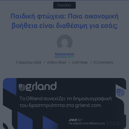
Transfer
Παιδική φτώχεια: Ποια οικονομική
βοήθεια είναι διαθέσιμη για εσάς;
Newsroom
5 Απριλίου 2024
4 Mins Read
3.9K Views
0 Comments