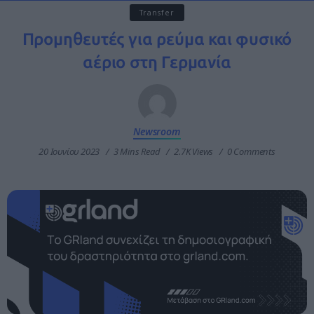
Transfer
Προμηθευτές για ρεύμα και φυσικό
αέριο στη Γερμανία
Newsroom
20 Ιουνίου 2023
3 Mins Read
2.7K Views
0 Comments