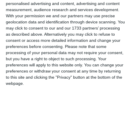
δίκτυα ηλεκτρικής ενέργειας επιστρέφουν στον δημόσιο
personalised advertising and content, advertising and content
measurement, audience research and services development.
έλεγχο.
With your permission we and our partners may use precise
geolocation data and identification through device scanning. You
Με λιγότερη έμφαση στο κέρδος, αυτές οι δημοτικές
may click to consent to our and our 1733 partners’ processing
επιχειρήσεις κοινής ωφέλειας τείνουν να προσφέρουν πιο
as described above. Alternatively you may click to refuse to
σταθερές τιμές και να επενδύουν περισσότερο στην
consent or access more detailed information and change your
preferences before consenting.
Please note that some
πράσινη τεχνολογία.
processing of your personal data may not require your consent,
but you have a right to object to such processing. Your
Ιστοσελίδες σύγκρισης ενεργειακών εταιρειών
preferences will apply to this website only. You can change your
Γερμανία
preferences or withdraw your consent at any time by returning
to this site and clicking the "Privacy" button at the bottom of the
Με τόσες πολλές εταιρείες και πακέτα που προσφέρονται,
webpage.
αξίζει να κάνετε τις αγορές σας.
Αν δεν είστε σίγουροι για το ποιον προμηθευτή να
επιλέξετε, δοκιμάστε να χρησιμοποιήσετε έναν ιστότοπο
σύγκρισης όπως το CHECK24 ή το Stromauskunft για να
σας βοηθήσει να βρείτε την καλύτερη προσφορά.