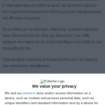
Η παροχή ενέργειας (ηλεκτρισμού και φυσικού αερίου)
στη Γερμανία κατανέμεται από ένα μείγμα περιφερειακών
και εθνικών εταιρειών.
Σε αντίθεση με το σύστημα ύδρευσης, η αγορά ενέργειας
είναι ιδιωτική από τα τέλη της δεκαετίας του 1990,
πράγμα που σημαίνει ότι είστε ελεύθεροι να επιλέξετε τον
προμηθευτή σας.
Πολυάριθμες εταιρείες ανταγωνίζονται για την παροχή
των καλύτερων προσφορών.
Σταδιακά, ωστόσο, οι καταναλωτές στη Γερμανία έχουν
αρχίσει να απομακρύνονται από τις ιδιωτικές εταιρείες
We value your privacy
ενέργειας.
We and our
partners
store and/or access information on a
device, such as cookies and process personal data, such as
Σε πολλές περιοχές, όπως το Αμβούργο και το Μόναχο, τα
unique identifiers and standard information sent by a device for