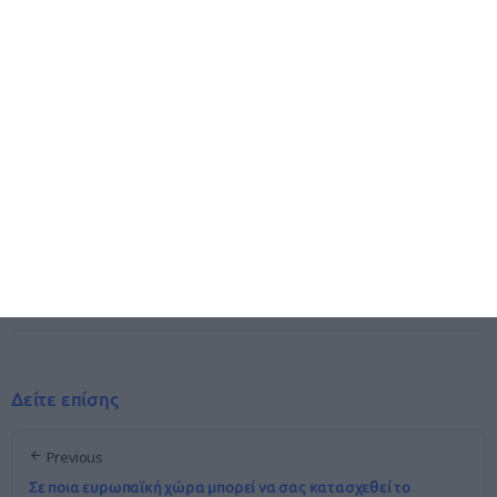
Please share this article if you like it!
Share It!
Δείτε επίσης
Previous
Σε ποια ευρωπαϊκή χώρα μπορεί να σας κατασχεθεί το