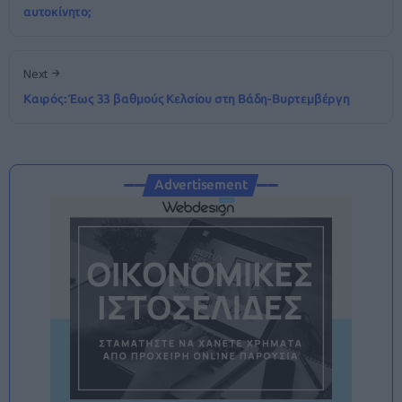
αυτοκίνητο;
Next
Καιρός: Έως 33 βαθμούς Κελσίου στη Βάδη-Βυρτεμβέργη
Advertisement