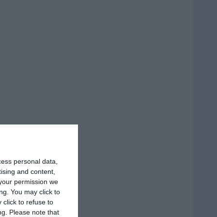
cess personal data,
tising and content,
your permission we
ng. You may click to
click to refuse to
ng.
Please note that