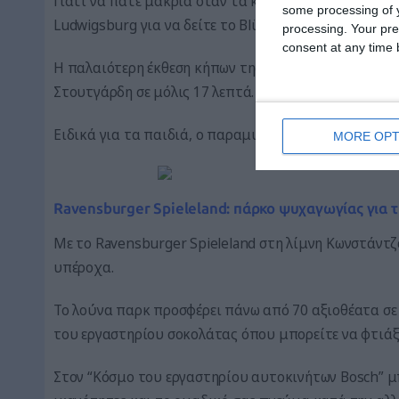
Γιατί να πάτε μακριά όταν τα καλά πράγματα είναι τ
some processing of y
Ludwigsburg για να δείτε το Blühende Barock αξίζει 
processing. Your pre
consent at any time b
Η παλαιότερη έκθεση κήπων της Γερμανίας -μια από 
Στουτγάρδη σε μόλις 17 λεπτά.
Ειδικά για τα παιδιά, ο παραμυθένιος κήπος είναι ε
MORE OPT
Ravensburger Spieleland: πάρκο ψυχαγωγίας για τ
Με το Ravensburger Spieleland στη λίμνη Κωνστάντζα
υπέροχα.
Το λούνα παρκ προσφέρει πάνω από 70 αξιοθέατα σ
του εργαστηρίου σοκολάτας όπου μπορείτε να φτιάξ
Στον “Κόσμο του εργαστηρίου αυτοκινήτων Bosch” μπ