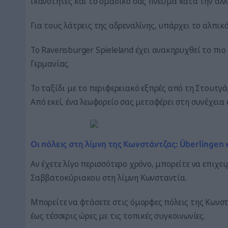
ικανότητες και το ομαδικό σας πνεύμα κατά την αλ
Για τους λάτρεις της αδρεναλίνης, υπάρχει το αλπικ
Το Ravensburger Spieleland έχει ανακηρυχθεί το πιο
Γερμανίας.
Το ταξίδι με το περιφερειακό εξπρές από τη Στουτγ
Από εκεί, ένα λεωφορείο σας μεταφέρει στη συνέχεια
Οι πόλεις στη λίμνη της Κωνστάντζας: Überlingen 
Αν έχετε λίγο περισσότερο χρόνο, μπορείτε να επιχει
Σαββατοκύριακου στη λίμνη Κωνσταντία.
Μπορείτε να φτάσετε στις όμορφες πόλεις της Κωνστά
έως τέσσερις ώρες με τις τοπικές συγκοινωνίες.