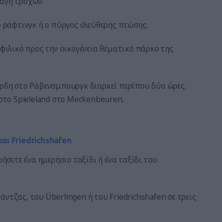
λαγή τροχών.
ό ράφτινγκ ή ο πύργος ελεύθερης πτώσης.
 φιλικό προς την οικογένεια θεματικό πάρκο της
άρδη στο Ράβενσμπουργκ διαρκεί περίπου δύο ώρες.
 στο Spieleland στο Meckenbeuren.
και Friedrichshafen
ρήσετε ένα ημερήσιο ταξίδι ή ένα ταξίδι του
ντζας, του Überlingen ή του Friedrichshafen σε τρεις