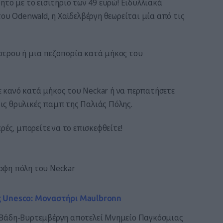
το με το εισιτήριο των 49 ευρώ! Ειδυλλιακά
ου Odenwald, η Χαϊδελβέργη θεωρείται μία από τις
στρου ή μια πεζοπορία κατά μήκος του
τε κανό κατά μήκος του Neckar ή να περπατήσετε
τις θρυλικές παμπ της Παλιάς Πόλης.
ρές, μπορείτε να το επισκεφθείτε!
ορφη πόλη του Neckar
ς Unesco: Μοναστήρι Maulbronn
 Βάδη-Βυρτεμβέργη αποτελεί Μνημείο Παγκόσμιας