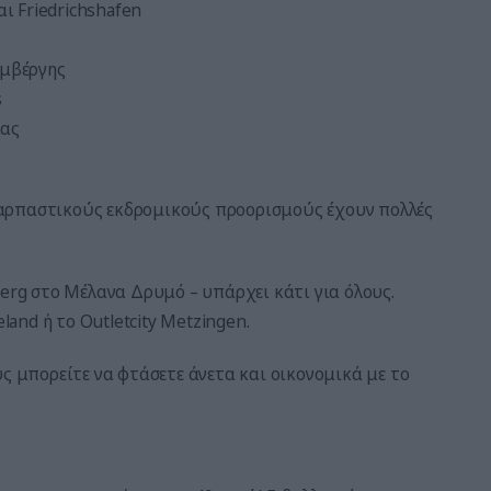
ι Friedrichshafen
εμβέργης
s
ίας
αρπαστικούς εκδρομικούς προορισμούς έχουν πολλές
berg στο Μέλανα Δρυμό – υπάρχει κάτι για όλους.
land ή το Outletcity Metzingen.
υς μπορείτε να φτάσετε άνετα και οικονομικά με το