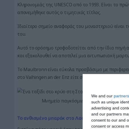
Κληρονομιάς της UNESCO από το 1993. Είναι το πρώ
απονεμήθηκε αυτός ο τιμητικός τίτλος.
Ιδιαίτερο σημείο αναφοράς του μοναστηριού είναι το
του.
Αυτό το ορόσημο τροφοδοτείται από την ίδια πηγή 
και εξακολουθεί να αποτελεί μια εντυπωσιακή μαρτυ
Το Maulbronn είναι εύκολα προσβάσιμο με περιφερει
στο Vaihingen an der Enz είτε στο Pforzheim.
We and our
partners
Μνημείο παγκόσμιας πολιτιστικής κληρο
such as unique ident
advertising and con
and our partners may
Το ανθισμένο μπαρόκ στο Λούντβιχσμπουργκ
consent to our and o
consent or access m