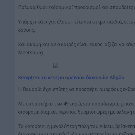
Πολυάριθμοι εκδρομικοί προορισμοί και σπουδαίες ε
Υπάρχει κάτι για όλους – είτε για μικρά παιδιά, είτε 
δράσης.
Και ακόμη και αν ο καιρός είναι κακός, αξίζει να κά
Meersburg.
Kempten: το κέντρο ορεινών διακοπών Allgäu
Η Βαυαρία έχει επίσης να προσφέρει όμορφους εκδρ
Με το εισιτήριο των 49 ευρώ, για παράδειγμα, μπορε
διαδρομή διαρκεί περίπου δυόμισι ώρες (με αλλαγή σ
Το Kempten, η μεγαλύτερη πόλη του Allgäu, βρίσκετα
διακοπών και αποτελεί ιδανική αφετηρία για πεζοπο