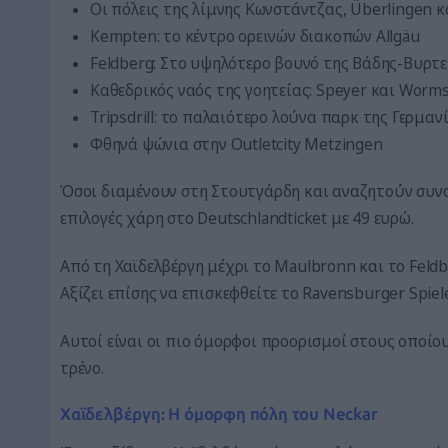
Οι πόλεις της λίμνης Κωνστάντζας, Überlingen κα
Kempten: το κέντρο ορεινών διακοπών Allgäu
Feldberg: Στο υψηλότερο βουνό της Βάδης-Βυρτ
Καθεδρικός ναός της γοητείας: Speyer και Worm
Tripsdrill: το παλαιότερο λούνα παρκ της Γερμαν
Φθηνά ψώνια στην Outletcity Metzingen
Όσοι διαμένουν στη Στουτγάρδη και αναζητούν συν
επιλογές χάρη στο Deutschlandticket με 49 ευρώ.
Από τη Χαϊδελβέργη μέχρι το Maulbronn και το Feld
Αξίζει επίσης να επισκεφθείτε το Ravensburger Spiele
Αυτοί είναι οι πιο όμορφοι προορισμοί στους οποίο
τρένο.
Χαϊδελβέργη: Η όμορφη πόλη του Neckar