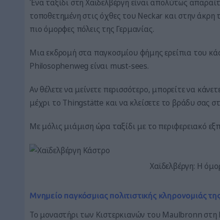
Ένα ταξίδι στη Χαϊδελβέργη είναι απολύτως απαραίτη
τοποθετημένη στις όχθες του Neckar και στην άκρη τ
πιο όμορφες πόλεις της Γερμανίας.
Μια εκδρομή στα παγκοσμίου φήμης ερείπια του κά
Philosophenweg είναι must-sees.
Αν θέλετε να μείνετε περισσότερο, μπορείτε να κάνε
μέχρι το Thingstätte και να κλείσετε το βράδυ σας σ
Με μόλις μιάμιση ώρα ταξίδι με το περιφερειακό εξπ
Χαϊδελβέργη: Η όμ
Μνημείο παγκόσμιας πολιτιστικής κληρονομιάς τη
Το μοναστήρι των Κιστερκιανών του Maulbronn στη