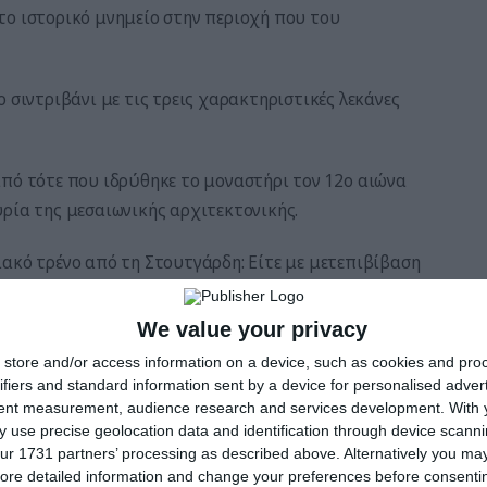
το ιστορικό μνημείο στην περιοχή που του
 σιντριβάνι με τις τρεις χαρακτηριστικές λεκάνες
από τότε που ιδρύθηκε το μοναστήρι τον 12ο αιώνα
ρία της μεσαιωνικής αρχιτεκτονικής.
ακό τρένο από τη Στουτγάρδη: Είτε με μετεπιβίβαση
We value your privacy
store and/or access information on a device, such as cookies and pro
νομιάς της Unesco: Μοναστήρι Maulbronn
ifiers and standard information sent by a device for personalised adver
tent measurement, audience research and services development.
With 
 use precise geolocation data and identification through device scanni
ur 1731 partners’ processing as described above. Alternatively you may 
ore detailed information and change your preferences before consenti