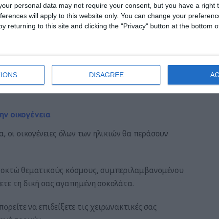
όσο κοντά; Πιστό σε αυτό το σύνθημα, ένα ταξίδι στο
our personal data may not require your consent, but you have a right t
πάντα τον κόπο.
ferences will apply to this website only. You can change your preferen
y returning to this site and clicking the "Privacy" button at the bottom
τις πιο όμορφες- είναι προσβάσιμη από τη
πίσης συναρπαστικός και αξίζει πάντα μια επίσκεψη.
IONS
DISAGREE
A
ην οικογένεια
, οι οικογένειες όλων των ηλικιών θα περάσουν
ε οκτώ θεματικούς κόσμους, συμπεριλαμβανομένου
ετε τη δική σας αγαπημένη σοκολάτα.
ορείτε να επιδείξετε τις χειρωνακτικές σας