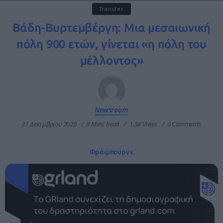
Transfer
Βάδη-Βυρτεμβέργη: Μια μεσαιωνική
πόλη 900 ετών, γίνεται «η πόλη του
μέλλοντος»
Newsroom
27 Δεκεμβρίου 2020
8 Mins Read
1.5K Views
0 Comments
Φράιμπουργκ