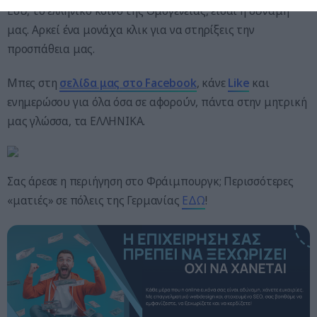
Εσύ, το ελληνικό κοινό της Ομογένειας, είσαι η δύναμή
μας. Αρκεί ένα μονάχα κλικ για να στηρίξεις την
προσπάθεια μας.
Μπες στη
σελίδα μας στο Facebook
, κάνε
Like
και
ενημερώσου για όλα όσα σε αφορούν, πάντα στην μητρική
μας γλώσσα, τα ΕΛΛΗΝΙΚΑ.
Σας άρεσε η περιήγηση στο Φράιμπουργκ; Περισσότερες
«ματιές» σε πόλεις της Γερμανίας
ΕΔΩ
!