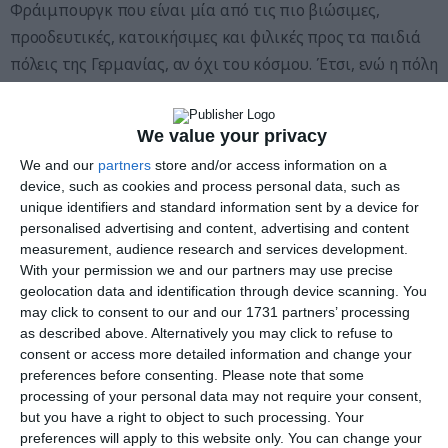
Φράιμπουργκ που είναι μία από τις πιο βιώσιμες,
προοδευτικές, κατοικήσιμες και φιλικές προς τα παιδιά
πόλεις της Γερμανίας, αν όχι του κόσμου. Έτσι, ενώ η πόλη
αντικατοπτρίζει την 900χρονη ιστορία της, το BBC
επιχειρεί να μάθει τι την καθιστά την πόλη του
We value your privacy
μέλλοντος.
We and our
partners
store and/or access information on a
device, such as cookies and process personal data, such as
Μπες στη
σελίδα μας στο Facebook
, κάνε
Like
και
unique identifiers and standard information sent by a device for
ενημερώσου για όλα όσα σε αφορούν, πάντα στην μητρική
personalised advertising and content, advertising and content
μας γλώσσα, τα ΕΛΛΗΝΙΚΑ.
measurement, audience research and services development.
With your permission we and our partners may use precise
geolocation data and identification through device scanning. You
Για τους περισσότερους, το βιώσιμο σημείο καμπής της
may click to consent to our and our 1731 partners’ processing
πόλης μπορεί να ανιχνευθεί τον Φεβρουάριο του 1975.
as described above. Alternatively you may click to refuse to
Χιλιάδες διαδηλωτές στρατοπέδευσαν για εννέα μήνες σε
consent or access more detailed information and change your
ένα κομμάτι γης 30 χιλιόμετρα βόρεια του Φράιμπουργκ.
preferences before consenting.
Please note that some
processing of your personal data may not require your consent,
Βαθιά στο Μέλανα Δρυμό. «Η διαμαρτυρία ήταν ειρηνική
but you have a right to object to such processing. Your
εκείνη την εποχή. Βαθιά ριζωμένη στην αλληλεγγύη»,
preferences will apply to this website only. You can change your