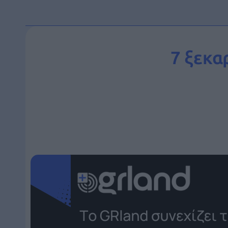
7 ξεκα