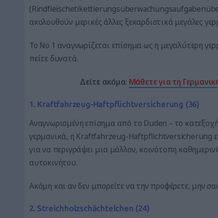
(Rindfleischetikettierungsüberwachungsaufgabenüb
ακολουθούν μερικές άλλες ξεκαρδιστικά μεγάλες γερ
Το Νο 1 αναγνωρίζεται επίσημα ως η μεγαλύτερη γερ
πείτε δυνατά.
Δείτε ακόμα
:
Μάθετε για τη Γερμανικ
1. Kraftfahrzeug-Haftpflichtversicherung (36)
Αναγνωρισμένη επίσημα από το Duden – το κατεξοχήν
γερμανικά, η Kraftfahrzeug-Haftpflichtversicherung 
για να περιγράψει μια μάλλον, κοινότοπη καθημεριν
αυτοκινήτου.
Ακόμη και αν δεν μπορείτε να την προφέρετε, μην σα
2. Streichholzschächtelchen (24)