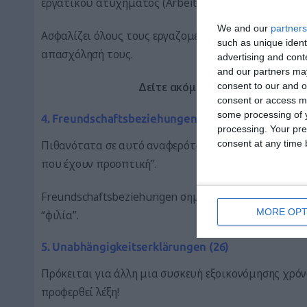
εργατικού ατυχήματος (Arbeiterunfallversicherungsg
We and our
partners
Ασφαλίζει όλους τους εργαζομένους έναντι τραυματ
such as unique ident
απασχόλησή τους.
advertising and con
and our partners may
consent to our and o
Δείτε ακόμα
:
7 τρόποι για να μι
consent or access m
some processing of y
4. Freundschaftsbeziehungen (23)
processing. Your pre
consent at any time b
Πιθανότατα σε αυτό αναφερόταν ο Μαρκ Τουέιν όταν έ
που έχουν προοπτική”.
Freundschaftsbeziehungen σημαίνει “σχέση φιλίας” 
MORE OPT
“φιλία”.
5. Unabhängigkeitserklärungen (26)
Πρόκειται για άλλη μια συσκευή εξοικονόμησης χρόν
προφερθεί λέξη!