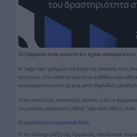
Οι Γερμανοί είναι γνωστό ότι έχουν αδυναμία στις
Η “Lego-like” γραμματική δομή της γλώσσας τους ε
στοιχείων, έτσι ώστε να μην είναι καθόλου ασυνήθισ
συγκεκριμένη έννοια με μια μόνο, θηριωδώς μεγάλη λ
Είναι απολύτως κατανοητό, λοιπόν, γιατί ο Αμερικα
τις μεγάλες γερμανικές λέξεις: “Δεν είναι λέξεις, είν
Η μεγαλύτερη γερμανική λέξη
Η πιο διάσημη λέξη της Γερμανίας, που έσπασε το ρε