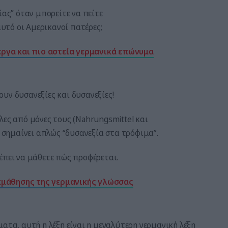
ίας” όταν μπορείτε να πείτε
αυτό οι Αμερικανοί πατέρες;
εργα και πιο αστεία γερμανικά επώνυμα
υν δυσανεξίες και δυσανεξίες!
λες από μόνες τους (Nahrungsmittel και
α σημαίνει απλώς “δυσανεξία στα τρόφιμα”.
έπει να μάθετε πώς προφέρεται.
εκμάθησης της γερμανικής γλώσσας
ατα, αυτή η λέξη είναι η μεγαλύτερη γερμανική λέξη