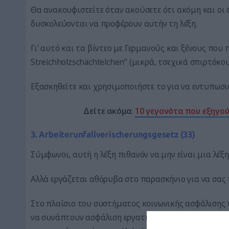
Θα ανακουφιστείτε όταν ακούσετε ότι ακόμη και οι 
δυσκολεύονται να προφέρουν αυτήν τη λέξη.
Γι’ αυτό και τα βίντεο με Γερμανούς και ξένους που
Streichholzschächtelchen” (μικρά, τσεχικά σπιρτόκο
Εξασκηθείτε και χρησιμοποιήστε το για να εντυπωσι
Δείτε ακόμα
:
10 γεγονότα που εξηγού
3. Arbeiterunfallverischerungsgesetz (33)
Σύμφωνοι, αυτή η λέξη πιθανόν να μην είναι μια λέξ
Αλλά εργάζεται αθόρυβα στο παρασκήνιο για να σας 
Στο πλαίσιο του συστήματος κοινωνικής ασφάλισης τ
να συνάπτουν ασφάλιση εργατικού ατυχήματος, η οπ