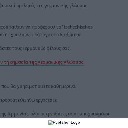
φυσικοί ομιλητές της γερμανικής γλώσσας
 προσπαθούν να προφέρουν το “tschechisches
υτα) έχουν κάνει πάταγο στο διαδίκτυο.
άσετε τους Γερμανούς φίλους σας.
ν τη σημασία της γερμανικής γλώσσας
η που θα χρησιμοποιείτε καθημερινά.
προστατεύει ενώ εργάζεστε!
ης Γερμανίας, όλοι οι εργοδότες είναι υποχρεωμένοι
οία διέπεται από τον νόμο περί ασφάλισης