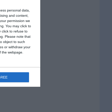
cess personal data,
tising and content,
your permission we
ng. You may click to
click to refuse to
ng.
Please note that
o object to such
ces or withdraw your
 of the webpage.
GREE