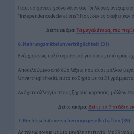
Γιατί να χάνετε χρόνο λέγοντας “δηλώσεις ανεξαρτησ
“independencedeclarations”; Γιατί δεν το σκέφτηκαν 
Δείτε ακόμα
:
Τα μεγαλύτερα, πιο περί
6. Nahrungsmittelunverträglichkeit (31)
Ενδεχομένως πολύ σημαντικό για όσους από εμάς έχο
Αποτελούμενο από δύο λέξεις που είναι μάλλον μεγά
Unverträglichkeit), αυτό το θηρίο με τα 31 γράμματ
Αν έχετε αλλεργία στους ξηρούς καρπούς, μάλλον πρ
Δείτε ακόμα
:
Δείτε τα 7 στάδια 
7. Rechtsschutzversicherungsgesellschaften (39)
Ας τελειώσουμε με μια μεγάλη επιτυχία. Με 39 γράμμ