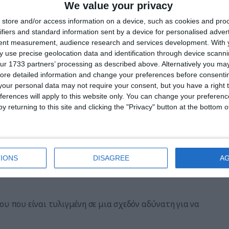
esetz).
We value your privacy
store and/or access information on a device, such as cookies and pro
ισμών ή ασθενειών που προκαλούνται κατά την
ifiers and standard information sent by a device for personalised adver
tent measurement, audience research and services development.
With 
 use precise geolocation data and identification through device scanni
ur 1733 partners’ processing as described above. Alternatively you may 
λάτε για τα χρήματα σαν Γερμανοί
ore detailed information and change your preferences before consenti
our personal data may not require your consent, but you have a right t
ferences will apply to this website only. You can change your preferen
y returning to this site and clicking the "Privacy" button at the bottom
λεγε: “Μερικές γερμανικές λέξεις είναι τόσο μεγάλες
και είναι απλώς ένας μακρύς τρόπος για να πούμε
IONS
DISAGREE
A
ου που είναι τυλιγμένη σε μια σχεδόν αδύνατη για να