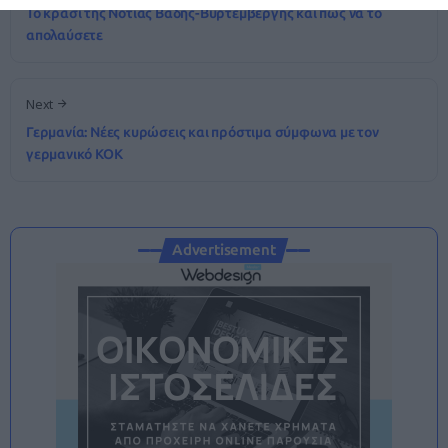
Το κρασί της Νότιας Βάδης-Βυρτεμβέργης και πώς να το
απολαύσετε
Next
Γερμανία: Νέες κυρώσεις και πρόστιμα σύμφωνα με τον
γερμανικό ΚΟΚ
Advertisement