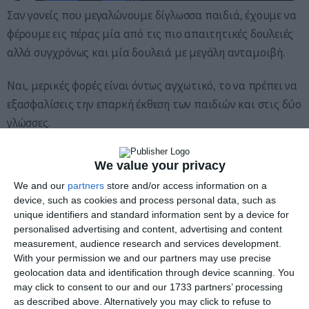
Σαν γονείς που μεγαλώνουμε δίγλωσσα παιδιά, έχουμε να
φέρουμε εις πέρας μία από τις πιο απαιτητικές δουλειές
αλλά συγχρόνως και μία δουλειά με μεγάλη ανταμοιβή.
Ναι, μερικές φορές είναι όντως αγχωτικό, το να πρέπει να
εξασφαλίσεις την επαρκή έκθεση των παιδιών και στις δύο
γλώσσες.
Τα οφέλη ωστόσο του να είναι κανείς δίγλωσσος
We value your privacy
υπερτερούν των δυσκολιών που μπορεί να συναντήσουμε
We and our
partners
store and/or access information on a
στην πορεία.
device, such as cookies and process personal data, such as
unique identifiers and standard information sent by a device for
Διαβάστε παρακάτω τα 13 «ΝΑΙ» και «ΟΧΙ» για τους
personalised advertising and content, advertising and content
measurement, audience research and services development.
γονείς, που μεγαλώνουν δίγλωσσα παιδιά:
With your permission we and our partners may use precise
geolocation data and identification through device scanning. You
✓
Να μιλάτε τη μητρική σας γλώσσα με τα παιδιά σας
may click to consent to our and our 1733 partners’ processing
×
Μη φοβάστε να μάθετε στα παιδιά σας τη δεύτερη σας
as described above. Alternatively you may click to refuse to