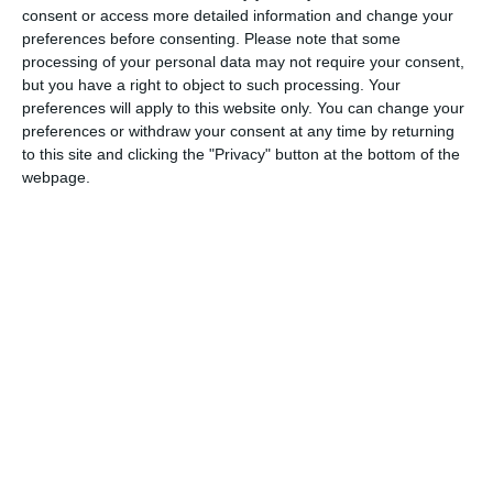
consent or access more detailed information and change your
σας προσελκύει στο εσωτερικό του ακόμα και όταν ο ήλιος
preferences before consenting.
Please note that some
λάμπει.
processing of your personal data may not require your consent,
but you have a right to object to such processing. Your
Και όταν ο καιρός είναι κρύος και άσχημος, δεν υπάρχει
preferences will apply to this website only. You can change your
preferences or withdraw your consent at any time by returning
τίποτα καλύτερο από το να βυθίζεσαι στα μαλακά
to this site and clicking the "Privacy" button at the bottom of the
μαξιλάρια με μια τάρτα τρούφας και ένα ζεστό φλιτζάνι
webpage.
κακάο με (αρκετό) σφηνάκι, το οποίο μπορείς να επιλέξεις
από μια μεγάλη ποικιλία αποσταγμάτων, και να νιώθεις
σαν να βρίσκεσαι στο σαλόνι της γιαγιάς.
Εναλλακτικά, υπάρχει και ο Irish Coffee, που είναι καφές
με ουίσκι, ή ο Kaffee Diplomat, που είναι καφές με λικέρ
αυγού.
2. Περιήγηση στο Μόναχο με το τραμ 19
Λέγεται ότι κάποιοι έχουν ήδη βγει το πρώτο τους