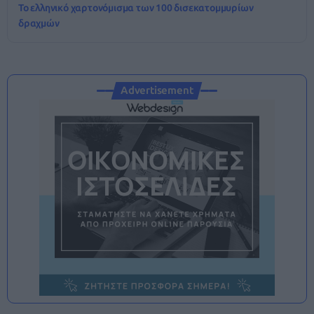
Το ελληνικό χαρτονόμισμα των 100 δισεκατομμυρίων
δραχμών
Advertisement