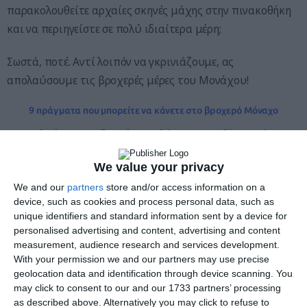
παρακολουθείτε αρχαίες σκηνές μάχης στην πινακοθήκη
και να περιηγείστε σε πολύ ιδιαίτερα μέρη;
Σωστά, ποτέ. Αντί λοιπόν να γκρινιάζουμε, ας
απολαύσουμε τις βροχερές μέρες του Μονάχου!
9 πράγματα που μπορείτε να κάνετε στο βροχερό Μόναχο
1. Απολαύστε μια ζεστή σοκολάτα στο Café Jasmin
Σε αυτό το όμορφο και χουχουλιάρικο καφέ είναι
We value your privacy
πραγματικά ζεστά και φιλόξενα. Αυτό οφείλεται στο
We and our
partners
store and/or access information on a
γεγονός ότι το εσωτερικό – πράσινες βελούδινες
device, such as cookies and process personal data, such as
ταπετσαρίες, μεταλλικές ντουλάπες, χρυσοί πολυέλαιοι
unique identifiers and standard information sent by a device for
personalised advertising and content, advertising and content
και φωτογραφικές ταπετσαρίες – χρονολογείται από τη
measurement, audience research and services development.
δεκαετία του 1950 και είναι σε μεγάλο βαθμό αυθεντικό.
With your permission we and our partners may use precise
geolocation data and identification through device scanning. You
Εν τω μεταξύ, έχει χαρακτηριστεί ως διατηρητέο, γι’ αυτό
may click to consent to our and our 1733 partners’ processing
as described above. Alternatively you may click to refuse to
και το Jasmin διατηρεί την οικεία του ατμόσφαιρα και