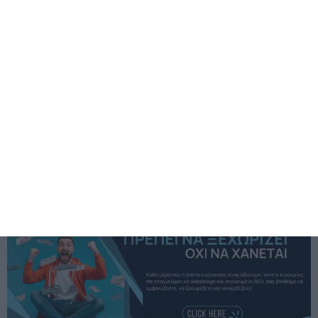
οι
τελευταίες
Ειδήσεις
από τη
Γερμανία
, την
Ελλάδα
και
τον κόσμο, τη στιγμή που συμβαίνουν.
Δείτε επίσης
Αυστηρότεροι κανόνες για τους ανεμβολίαστους στη
Βάδη-Βυρτεμβέργη
Αναμένεται χιονόπτωση στο Allgäu της Βαυαρίας
Έρχονται νέα μέτρα κατά του Κορονοϊού στη Βαυαρία