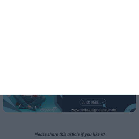
Νέες απεργίες σιδηροδρόμων και αεροδρομίων στη
Γερμανία
Γερμανία: Τα μετρητά δεν είναι απαραίτητο να
γίνονται δεκτά
Γερμανία: Για πολλούς το μηνιαίο εισόδημά
πηγαίνει στο ενοίκιο
Please share this article if you like it!