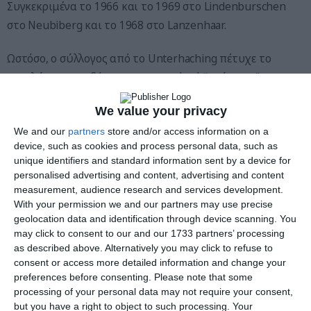
Συγκεκριμένα το 1966 και το 1969 στο Lindenburschen
στο Neubiberg και το 1968 στο Lanzenhaar.
Ωστόσο, ο σύλλογος από το Unterhaching πέτυχε το
μεγαλύτερο, σχεδόν κινηματογραφικό “χτύπημα” τη
νύχτα της 8ης Μαΐου 2019 – και, μαζί με τον σύλλογο από
We value your privacy
το Ottobrunn, έκλεψαν τον Maibaum από τον στρατιωτικό
We and our
partners
store and/or access information on a
χώρο υψηλής ασφαλείας της σχολής Bundeswehr στο
device, such as cookies and process personal data, such as
Neubiberg.
unique identifiers and standard information sent by a device for
personalised advertising and content, advertising and content
Μια σύμπτωση με τη μορφή ενός ηλεκτρονικού
measurement, audience research and services development.
ταχυδρομείου ήρθε να βοηθήσει κατά τη διάρκεια αυτής
With your permission we and our partners may use precise
geolocation data and identification through device scanning. You
της νυχτερινής δράσης τύπου James Bond.
may click to consent to our and our 1733 partners’ processing
as described above. Alternatively you may click to refuse to
Τρεις ημέρες νωρίτερα, οι μαθητές της Bundeswehr στο
consent or access more detailed information and change your
Unterhaching ρώτησαν αν θα μπορούσαν να δανειστούν
preferences before consenting.
Please note that some
processing of your personal data may not require your consent,
εξαρτήματα για την ανέγερση ενός Maibaum.
but you have a right to object to such processing. Your