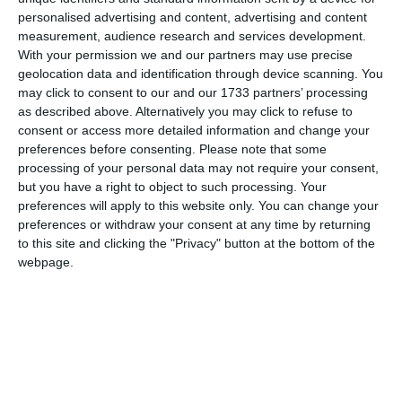
υπολογιστής στο σπίτι ή όχι.
personalised advertising and content, advertising and content
measurement, audience research and services development.
Το τέλος ανέρχεται σε 18,36 ευρώ μηνιαίως και μπορεί να
With your permission we and our partners may use precise
καταβληθεί με άμεση χρέωση ή με τριμηνιαίο λογαριασμό.
geolocation data and identification through device scanning. You
may click to consent to our and our 1733 partners’ processing
Αλλά προσέξτε αν πληρώνετε με τριμηνιαίο τιμολόγιο
:
as described above. Alternatively you may click to refuse to
consent or access more detailed information and change your
πρόσφατες αλλαγές σημαίνουν ότι θα λαμβάνετε μόνο μία
preferences before consenting.
Please note that some
επιστολή ετησίως που θα σας υπενθυμίζει πότε πρέπει να
processing of your personal data may not require your consent,
κάνετε τις πληρωμές (15 Φεβρουαρίου, 15 Μαΐου, 15
but you have a right to object to such processing. Your
preferences will apply to this website only. You can change your
Αυγούστου και 15 Νοεμβρίου) και οι καθυστερημένες
preferences or withdraw your consent at any time by returning
πληρωμές αντιμετωπίζονται με ένα αρχικό πρόστιμο 8
to this site and clicking the "Privacy" button at the bottom of the
ευρώ.
webpage.
Ο αριθμός των ατόμων που ζουν σέ ένα νοικοκυριό (πχ. 4
άτομα σε ένα διαμέρισμα) είναι επίσης άσχετος και
χρεώνεται ένα κατ’ αποκοπήν τέλος ανά κατοικία, πράγμα
που σημαίνει ότι όσοι ζουν μόνοι τους μπορεί να πληγούν
ιδιαίτερα από τον μηνιαίο λογαριασμό.